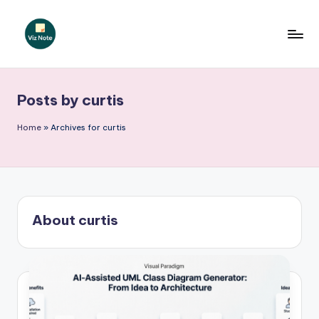
Skip
to
V
content
iz
Posts by curtis
N
o
Home
»
Archives for curtis
t
e
P
About curtis
o
r
t
u