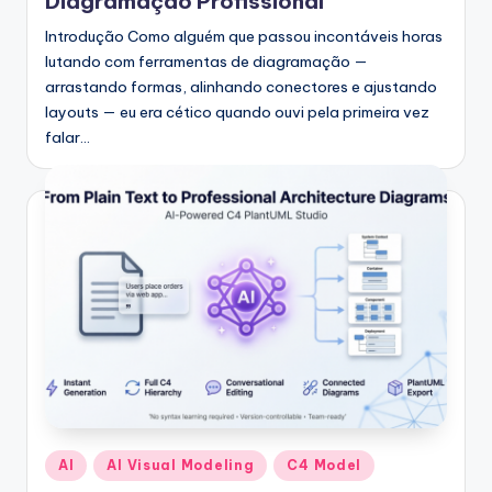
Diagramação Profissional
s
Introdução Como alguém que passou incontáveis horas
t
lutando com ferramentas de diagramação —
arrastando formas, alinhando conectores e ajustando
r
layouts — eu era cético quando ouvi pela primeira vez
y
falar…
U
p
d
a
t
e
s
Posted
AI
AI Visual Modeling
C4 Model
in