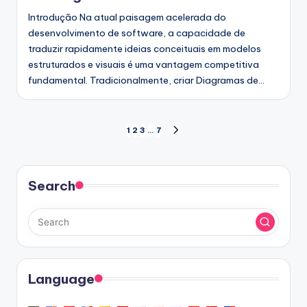
Introdução Na atual paisagem acelerada do
desenvolvimento de software, a capacidade de
traduzir rapidamente ideias conceituais em modelos
estruturados e visuais é uma vantagem competitiva
fundamental. Tradicionalmente, criar Diagramas de…
Paginação
1
2
3
…
7
NEXT
PAGE
dos
conteúdos
Search
Language