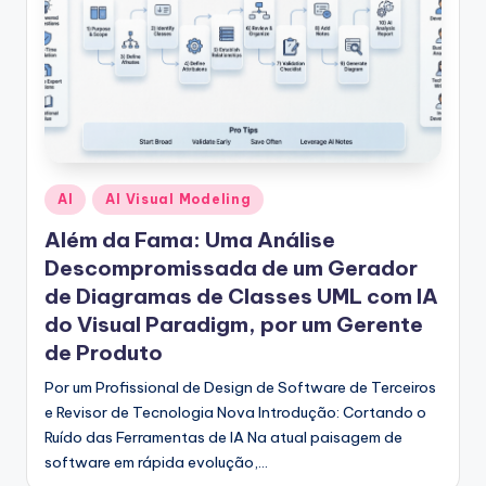
g
u
e
s
e
-
Posted
AI
AI Visual Modeling
A
in
Além da Fama: Uma Análise
I
Descompromissada de um Gerador
I
de Diagramas de Classes UML com IA
n
do Visual Paradigm, por um Gerente
de Produto
si
Por um Profissional de Design de Software de Terceiros
g
e Revisor de Tecnologia Nova Introdução: Cortando o
h
Ruído das Ferramentas de IA Na atual paisagem de
t
software em rápida evolução,…