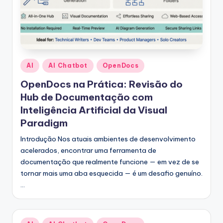
Posted
AI
AI Chatbot
OpenDocs
in
OpenDocs na Prática: Revisão do
Hub de Documentação com
Inteligência Artificial da Visual
Paradigm
Introdução Nos atuais ambientes de desenvolvimento
acelerados, encontrar uma ferramenta de
documentação que realmente funcione — em vez de se
tornar mais uma aba esquecida — é um desafio genuíno.
…
Posted