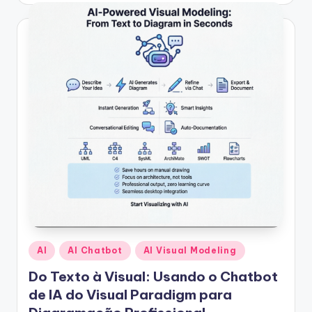
s
&
S
o
f
t
w
a
r
e
I
Posted
AI
AI Chatbot
AI Visual Modeling
n
in
Do Texto à Visual: Usando o Chatbot
d
de IA do Visual Paradigm para
u