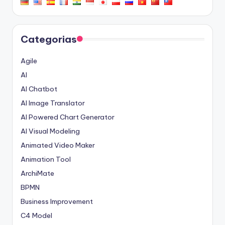
Categorias
Agile
AI
AI Chatbot
AI Image Translator
AI Powered Chart Generator
AI Visual Modeling
Animated Video Maker
Animation Tool
ArchiMate
BPMN
Business Improvement
C4 Model