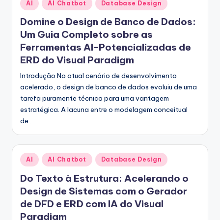
Posted
AI
AI Chatbot
Database Design
in
Domine o Design de Banco de Dados:
Um Guia Completo sobre as
Ferramentas AI-Potencializadas de
ERD do Visual Paradigm
Introdução No atual cenário de desenvolvimento
acelerado, o design de banco de dados evoluiu de uma
tarefa puramente técnica para uma vantagem
estratégica. A lacuna entre o modelagem conceitual
de…
Posted
AI
AI Chatbot
Database Design
in
Do Texto à Estrutura: Acelerando o
Design de Sistemas com o Gerador
de DFD e ERD com IA do Visual
Paradigm