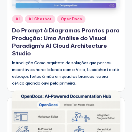
Posted
AI
AI Chatbot
OpenDocs
in
Do Prompt à Diagramas Prontos para
Produção: Uma Análise do Visual
Paradigm’s AI Cloud Architecture
Studio
Introdução Como arquiteto de soluções que passou
incontáveis horas lidando com o Visio, Lucidchart e até
esboços feitos à mão em quadros brancos, eu era
cético quando ouvi pela primeira…