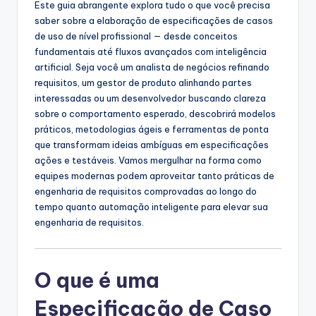
Este guia abrangente explora tudo o que você precisa
s
saber sobre a elaboração de especificações de casos
de uso de nível profissional — desde conceitos
t
fundamentais até fluxos avançados com inteligência
r
artificial. Seja você um analista de negócios refinando
requisitos, um gestor de produto alinhando partes
y
interessadas ou um desenvolvedor buscando clareza
U
sobre o comportamento esperado, descobrirá modelos
práticos, metodologias ágeis e ferramentas de ponta
p
que transformam ideias ambíguas em especificações
d
ações e testáveis. Vamos mergulhar na forma como
equipes modernas podem aproveitar tanto práticas de
a
engenharia de requisitos comprovadas ao longo do
t
tempo quanto automação inteligente para elevar sua
engenharia de requisitos.
e
s
O que é uma
Especificação de Caso