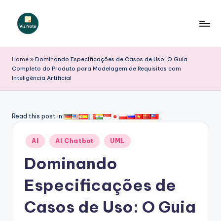
Skip
to
V
content
iz
Home
»
Dominando Especificações de Casos de Uso: O Guia
Completo do Produto para Modelagem de Requisitos com
N
Inteligência Artificial
o
t
Read this post in:
e
P
Posted
AI
AI Chatbot
UML
in
o
Dominando
r
Especificações de
t
Casos de Uso: O Guia
u