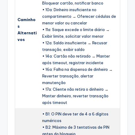
Bloquear cartão, notificar banco
• 10a: Dinheiro insuficiente no
compartimento → Oferecer cédulas de
Caminho
menor valor ou cancelar
s
• 11a: Saque excede o limite diário →
Alternati
Exibir limite, solicitar valor menor
vos
• 12a: Saldo insuficiente → Recusar
transação, exibir saldo
• 14a: Cartão não retirado → Manter
após timeout, registrar incidente
• 16a: Falha na dispensa de dinheiro →
Reverter transação, alertar
manutenção
• 17a: Cliente não retira o dinheiro →
Manter dinheiro, reverter transação
após timeout
• B1: O PIN deve ter de 4 a 6 dígitos
numéricos
• B2: Máximo de 3 tentativas de PIN
antes do bloqueio