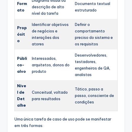
Diagrama visual ou
Form
Documento textual
descrição de alto
ato
estruturado
nível da tarefa
Identificar objetivos
Definir o
Prop
de negócios e
comportamento
ósit
interações dos
preciso do sistema e
o
atores
os requisitos
Desenvolvedores,
Públi
Interessados,
testadores,
co-
arquitetos, donos do
engenheiros de QA,
alvo
produto
analistas
Níve
Tático, passo a
l de
Conceitual, voltado
passo, consciente de
Det
para resultados
condições
alhe
Uma única tarefa de caso de uso pode se manifestar
em três formas: