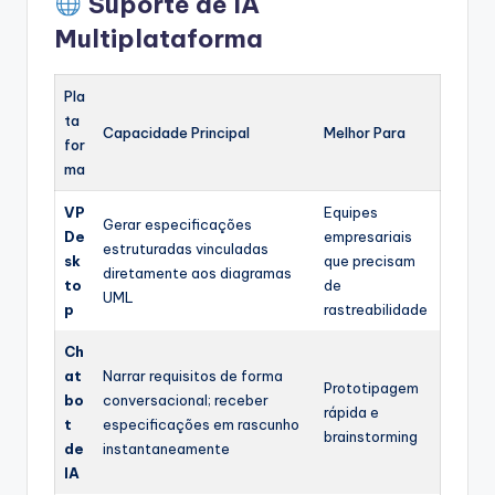
Suporte de IA
Multiplataforma
Pla
ta
Capacidade Principal
Melhor Para
for
ma
VP
Equipes
Gerar especificações
De
empresariais
estruturadas vinculadas
sk
que precisam
diretamente aos diagramas
to
de
UML
p
rastreabilidade
Ch
at
Narrar requisitos de forma
Prototipagem
bo
conversacional; receber
rápida e
t
especificações em rascunho
brainstorming
de
instantaneamente
IA