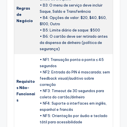
• B3: O menu de serviço deve incluir
Regras
Saque, Saldo e Transferência
de
• B4: Opções de valor: $20, $40, $60,
Negócio
$100, Outro
• B5: Limite diário de saque: $500
• B6: O cartão deve ser retirado antes
da dispensa de dinheiro (política de
segurança)
• NF1: Transação ponta a ponta ≤ 45
segundos
• NF2: Entrada do PIN é mascarada; sem
feedback visual/auditivo sobre
Requisito
correção
s Não-
• NF3: Timeout de 30 segundos para
Funcionai
coleta do cartão/dinheiro
s
• NF4: Suporte a interfaces em inglês,
espanhol e francês
• NF5: Orientação por áudio e teclado
tátil para acessibilidade