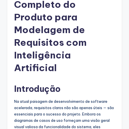
g
Completo do
u
Produto para
e
Modelagem de
s
e
Requisitos com
-
Inteligência
A
Artificial
I
I
n
Introdução
si
Na atual paisagem de desenvolvimento de software
g
acelerada, requisitos claros não são apenas úteis — são
h
essenciais para o sucesso do projeto. Embora os
diagramas de casos de uso forneçam uma visão geral
t
visual valiosa da funcionalidade do sistema, eles