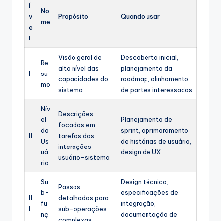
í
No
v
Propósito
Quando usar
me
e
l
Visão geral de
Descoberta inicial,
Re
alto nível das
planejamento da
I
su
capacidades do
roadmap, alinhamento
mo
sistema
de partes interessadas
Nív
Descrições
el
Planejamento de
focadas em
do
sprint, aprimoramento
II
tarefas das
Us
de histórias de usuário,
interações
uá
design de UX
usuário-sistema
rio
Su
Design técnico,
Passos
b-
especificações de
II
detalhados para
fu
integração,
I
sub-operações
nç
documentação de
complexas