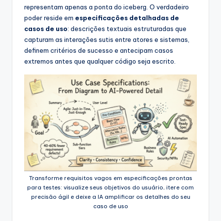
s
representam apenas a ponta do iceberg. O verdadeiro
poder reside em
especificações detalhadas de
&
casos de uso
: descrições textuais estruturadas que
S
capturam as interações sutis entre atores e sistemas,
definem critérios de sucesso e antecipam casos
o
extremos antes que qualquer código seja escrito.
f
t
w
a
r
e
I
Transforme requisitos vagos em especificações prontas
n
para testes: visualize seus objetivos do usuário, itere com
precisão ágil e deixe a IA amplificar os detalhes do seu
d
caso de uso
u