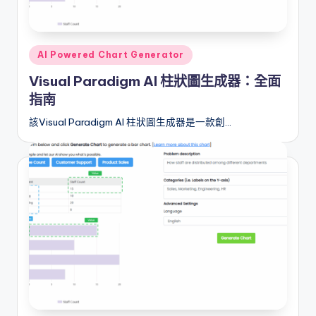
I
n
si
Posted
AI Powered Chart Generator
in
g
Visual Paradigm AI 柱狀圖生成器：全面
指南
h
該Visual Paradigm AI 柱狀圖生成器是一款創…
t
s
&
S
o
f
t
w
a