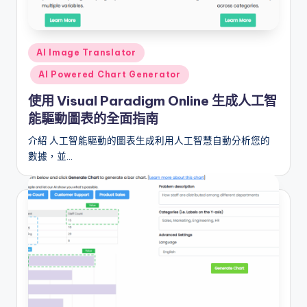
i
o
n
Posted
AI Image Translator
a
in
AI Powered Chart Generator
l
使用 Visual Paradigm Online 生成人工智
C
能驅動圖表的全面指南
h
介紹 人工智能驅動的圖表生成利用人工智慧自動分析您的
in
數據，並…
e
s
e
-
A
I