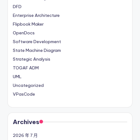
DFD
Enterprise Architecture
Flipbook Maker
OpenDocs
Software Development
State Machine Diagram
Strategic Analysis
TOGAF ADM
UML
Uncategorized
VPasCode
Archives
2026 年 7 月