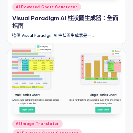
Posted
r
AI Powered Chart Generator
in
e
Visual Paradigm AI 柱狀圖生成器：全面
指南
I
這個 Visual Paradigm AI 柱狀圖生成器是一…
n
d
u
s
t
r
y
U
p
Posted
AI Image Translator
d
in