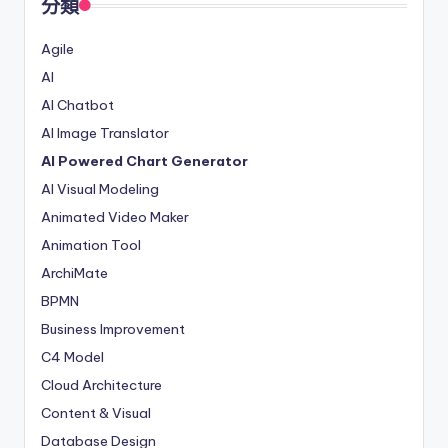
分類
Agile
AI
AI Chatbot
AI Image Translator
AI Powered Chart Generator
AI Visual Modeling
Animated Video Maker
Animation Tool
ArchiMate
BPMN
Business Improvement
C4 Model
Cloud Architecture
Content & Visual
Database Design