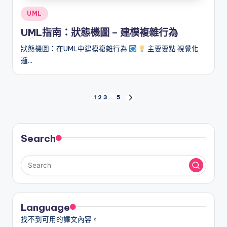
Posted
UML
in
UML指南：狀態機圖 – 建模複雜行為
狀態機圖：在UML中建模複雜行為
主要要點 視覺化
邏…
文
1
2
3
...
5
NEXT
PAGE
章
分
Search
頁
Language
找不到可用的譯文內容。