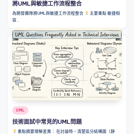
將UML與敏捷工作流程整合
r
為開發團隊將UML與敏捷工作流程整合
主要重點 敏捷相
e
容…
I
n
d
u
s
t
r
y
U
Posted
UML
p
in
技術面試中常見的UML問題
d
重點摘要理解差異： 在討論時，清楚區分結構圖（靜