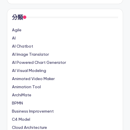
分類
Agile
AI
AI Chatbot
AI Image Translator
AI Powered Chart Generator
AI Visual Modeling
Animated Video Maker
Animation Tool
ArchiMate
BPMN
Business Improvement
C4 Model
Cloud Architecture