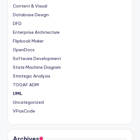
Content & Visual
Database Design
DFD
Enterprise Architecture
Flipbook Maker
OpenDocs
Software Development
State Machine Diagram
Strategic Analysis
TOGAF ADM
UML
Uncategorized
VPasCode
Archives