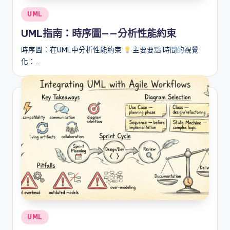
I
Posted
UML
n
in
UML指南：時序圖——分析性能約束
si
時序圖：在UML中分析性能約束
主要要點 時間的視覺
g
化：…
h
t
s
&
S
o
f
t
w
Posted
UML
a
in