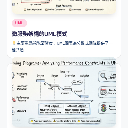
i
o
n
Posted
UML
a
in
微服務架構的UML模式
l
主要重點視覺清晰度：UML圖表為分散式團隊提供了一
C
種共通…
h
in
e
s
e
-
A
I