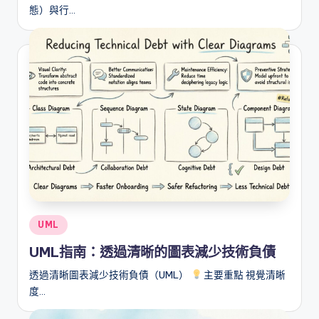
a
態）與行…
t
e
s
Posted
UML
in
UML指南：透過清晰的圖表減少技術負債
透過清晰圖表減少技術負債（UML）
主要重點 視覺清晰
度…