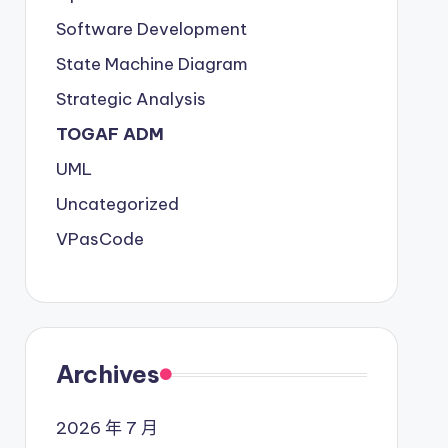
Software Development
State Machine Diagram
Strategic Analysis
TOGAF ADM
UML
Uncategorized
VPasCode
Archives
2026 年 7 月