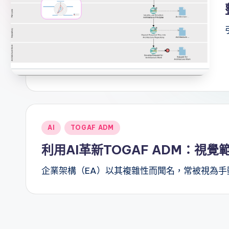
d
it
i
o
n
a
Posted
AI
TOGAF ADM
l
in
利用AI革新TOGAF ADM：視覺
C
企業架構（EA）以其複雜性而聞名，常被視為手
h
i
n