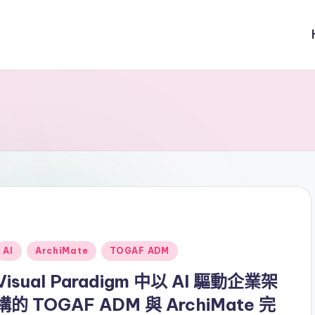
Posted
AI
ArchiMate
TOGAF ADM
n
Visual Paradigm 中以 AI 驅動企業架
構的 TOGAF ADM 與 ArchiMate 完