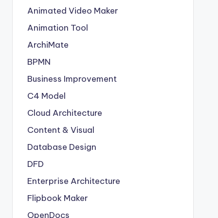
Animated Video Maker
Animation Tool
ArchiMate
BPMN
Business Improvement
C4 Model
Cloud Architecture
Content & Visual
Database Design
DFD
Enterprise Architecture
Flipbook Maker
OpenDocs