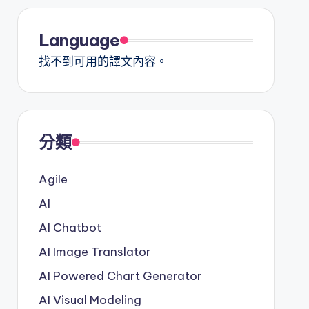
Language
找不到可用的譯文內容。
分類
Agile
AI
AI Chatbot
AI Image Translator
AI Powered Chart Generator
AI Visual Modeling