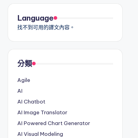
Language
找不到可用的譯文內容。
分類
Agile
AI
AI Chatbot
AI Image Translator
AI Powered Chart Generator
AI Visual Modeling