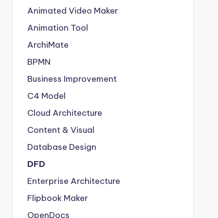
Animated Video Maker
Animation Tool
ArchiMate
BPMN
Business Improvement
C4 Model
Cloud Architecture
Content & Visual
Database Design
DFD
Enterprise Architecture
Flipbook Maker
OpenDocs