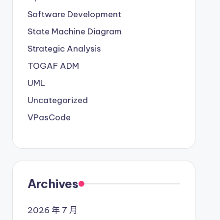
Software Development
State Machine Diagram
Strategic Analysis
TOGAF ADM
UML
Uncategorized
VPasCode
Archives
2026 年 7 月