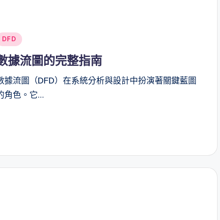
Posted
DFD
n
數據流圖的完整指南
數據流圖（DFD）在系統分析與設計中扮演著關鍵藍圖
的角色。它…