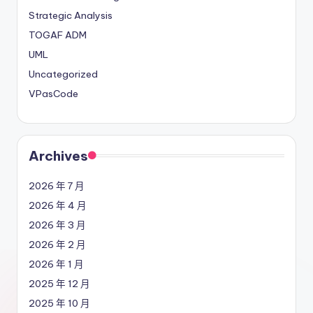
Strategic Analysis
r
TOGAF ADM
e
UML
I
Uncategorized
n
VPasCode
d
u
Archives
s
t
2026 年 7 月
r
2026 年 4 月
y
2026 年 3 月
2026 年 2 月
U
2026 年 1 月
p
2025 年 12 月
d
2025 年 10 月