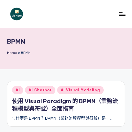
Skip
to
V
content
iz
BPMN
N
o
Home
»
BPMN
t
e
T
Posted
AI
AI Chatbot
AI Visual Modeling
r
in
使用 Visual Paradigm 的 BPMN（業務流
a
程模型與符號）全面指南
d
1. 什麼是 BPMN？ BPMN（業務流程模型與符號）是一…
it