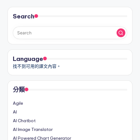
i
o
Search
n
a
l
C
Language
h
找不到可用的譯文內容。
in
e
分類
s
e
Agile
-
AI
AI Chatbot
A
AI Image Translator
I
AI Powered Chart Generator