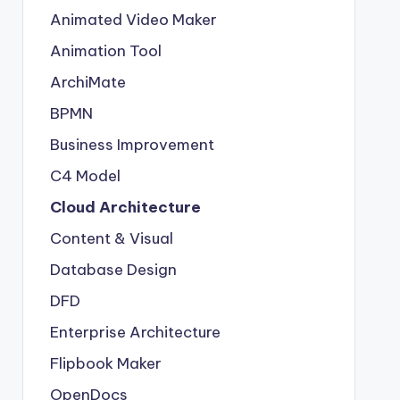
Animated Video Maker
Animation Tool
ArchiMate
BPMN
Business Improvement
C4 Model
Cloud Architecture
Content & Visual
Database Design
DFD
Enterprise Architecture
Flipbook Maker
OpenDocs