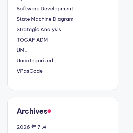
Software Development
State Machine Diagram
Strategic Analysis
TOGAF ADM
UML
Uncategorized
VPasCode
Archives
2026 年 7 月