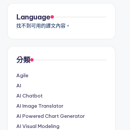
Language
找不到可用的譯文內容。
分類
Agile
AI
AI Chatbot
AI Image Translator
AI Powered Chart Generator
AI Visual Modeling