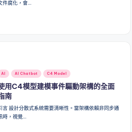
文件腐化，會…
Posted
AI
AI Chatbot
C4 Model
n
使用C4模型建模事件驅動架構的全面
指南
引言 設計分散式系統需要清晰性。當架構依賴非同步通
訊時，視覺…