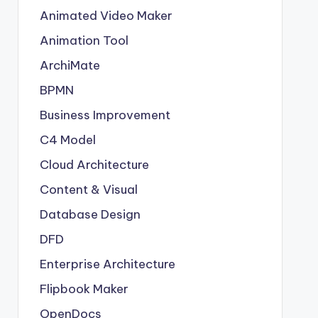
Animated Video Maker
Animation Tool
ArchiMate
BPMN
Business Improvement
C4 Model
Cloud Architecture
Content & Visual
Database Design
DFD
Enterprise Architecture
Flipbook Maker
OpenDocs