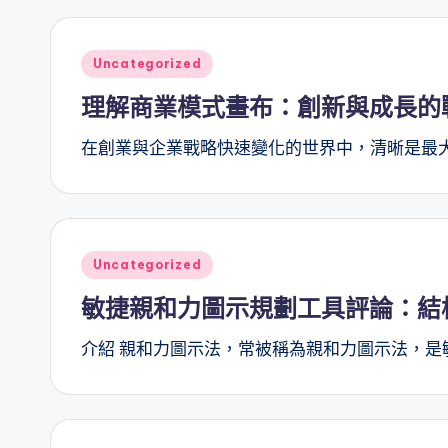
I
n
Posted
Uncategorized
in
d
理解商業模式畫布：創新與成長的
u
在創業與企業戰略快速變化的世界中，清晰是最
s
tr
Posted
y
Uncategorized
in
敏捷親和力圖示規劃工具評論：結
U
介紹 親和力圖示法，常被稱為親和力圖示法，是
p
d
a