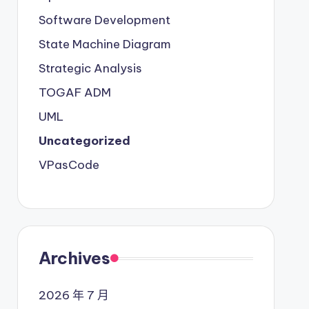
Software Development
State Machine Diagram
Strategic Analysis
TOGAF ADM
UML
Uncategorized
VPasCode
Archives
2026 年 7 月