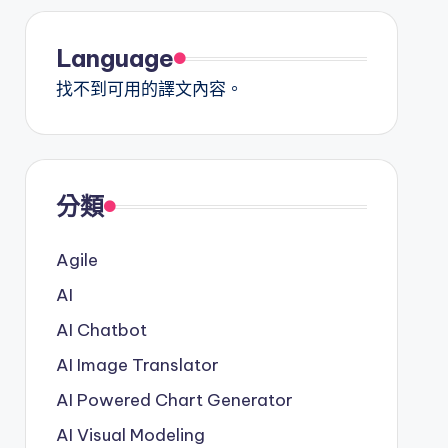
Language
找不到可用的譯文內容。
分類
Agile
AI
AI Chatbot
AI Image Translator
AI Powered Chart Generator
AI Visual Modeling