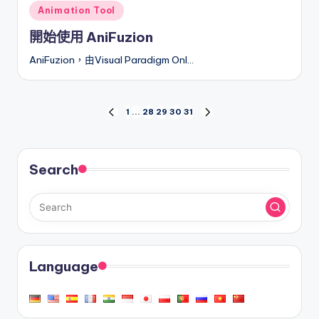
Posted
Animation Tool
in
開始使用 AniFuzion
AniFuzion，由Visual Paradigm Onl…
文
1
...
28
29
30
31
PREVIOUS
NEXT
PAGE
PAGE
章
分
Search
頁
Language