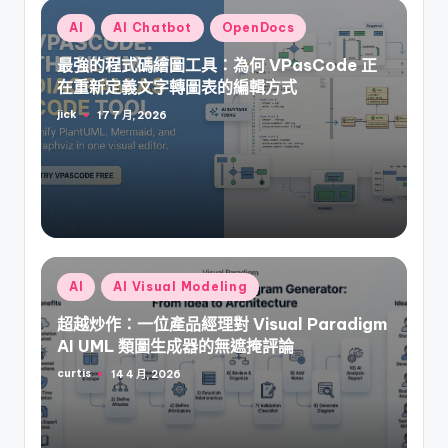
Posted
AI
AI Chatbot
OpenDocs
in
最強的程式碼繪圖工具：為何 VPasCode 正
在重新定義文字轉圖表的編輯方式
jick
17 7 月, 2026
Posted
by
Posted
AI
AI Visual Modeling
in
超越炒作：一位產品經理對 Visual Paradigm
AI UML 類圖生成器的無遮掩評論
curtis
14 4 月, 2026
Posted
by