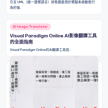
引言 UML（統一建模語言）狀態圖是用於模擬系統動態行
I
為的強…
n
si
Posted
g
AI Image Translator
in
h
Visual Paradigm Online AI影像翻譯工具
的全面指南
t
Visual Paradigm Online的AI翻譯工具因…
s
&
S
o
f
t
w
a