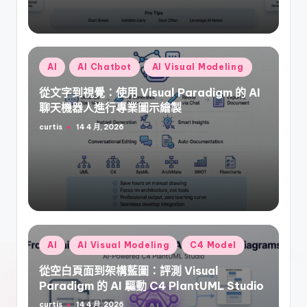
Posted
AI
AI Chatbot
AI Visual Modeling
in
從文字到視覺：使用 Visual Paradigm 的 AI
聊天機器人進行專業圖示繪製
curtis
14 4 月, 2026
Posted
by
Posted
AI
AI Visual Modeling
C4 Model
in
從空白頁面到架構藍圖：評測 Visual
Paradigm 的 AI 驅動 C4 PlantUML Studio
curtis
14 4 月, 2026