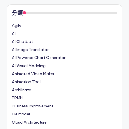
分類
Agile
AI
AI Chatbot
AI Image Translator
AI Powered Chart Generator
AI Visual Modeling
Animated Video Maker
Animation Tool
ArchiMate
BPMN
Business Improvement
C4 Model
Cloud Architecture