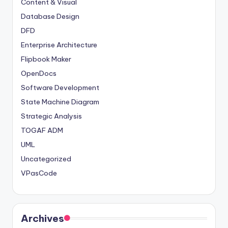
Content & Visual
Database Design
DFD
Enterprise Architecture
Flipbook Maker
OpenDocs
Software Development
State Machine Diagram
Strategic Analysis
TOGAF ADM
UML
Uncategorized
VPasCode
Archives