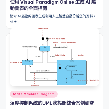
i
使用 Visual Paradigm Online 生成 AI 驅
o
動圖表的全面指南
n
簡介 AI 驅動的圖表生成利用人工智慧自動分析您的資料，
並推…
a
l
C
h
in
e
s
e
-
Posted
State Machine Diagram
A
in
溫度控制系統的UML狀態圖綜合案例研究
I