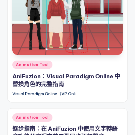
a
t
e
s
Posted
Animation Tool
in
AniFuzion：Visual Paradigm Online 中
替換角色的完整指南
Visual Paradigm Online（VP Onli…
Posted
Animation Tool
in
逐步指南：在 AniFuzion 中使用文字轉語