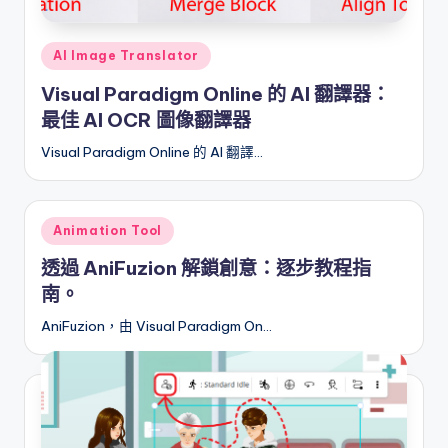
r
Posted
e
AI Image Translator
in
I
Visual Paradigm Online 的 AI 翻譯器：
最佳 AI OCR 圖像翻譯器
n
Visual Paradigm Online 的 AI 翻譯…
d
u
s
Posted
Animation Tool
in
t
透過 AniFuzion 解鎖創意：逐步教程指
r
南。
y
AniFuzion，由 Visual Paradigm On…
U
p
d