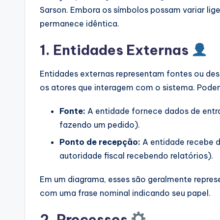
p
Sarson. Embora os símbolos possam variar ligei
permanece idêntica.
d
1. Entidades Externas
a
t
Entidades externas representam fontes ou dest
os atores que interagem com o sistema. Podem
e
s
Fonte:
A entidade fornece dados de entra
fazendo um pedido).
Ponto de recepção:
A entidade recebe d
autoridade fiscal recebendo relatórios).
Em um diagrama, esses são geralmente represe
com uma frase nominal indicando seu papel.
2. Processos