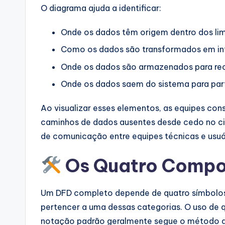
a
O diagrama ajuda a identificar:
r
Onde os dados têm origem dentro dos lim
e
Como os dados são transformados em in
I
Onde os dados são armazenados para rec
Onde os dados saem do sistema para part
n
d
Ao visualizar esses elementos, as equipes co
caminhos de dados ausentes desde cedo no ci
u
de comunicação entre equipes técnicas e usuá
s
Os Quatro Compo
tr
y
Um DFD completo depende de quatro símbolos
pertencer a uma dessas categorias. O uso de 
U
notação padrão geralmente segue o método 