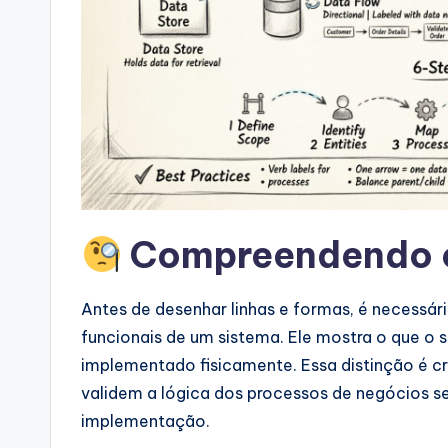
si
g
h
t
s
&
Compreendendo o 
S
Antes de desenhar linhas e formas, é necessár
o
funcionais de um sistema. Ele mostra o que o
ft
implementado fisicamente. Essa distinção é cru
validem a lógica dos processos de negócios 
w
implementação.