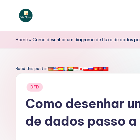
Skip
to
V
content
iz
Home
»
Como desenhar um diagrama de fluxo de dados pa
N
o
Read this post in:
t
Posted
DFD
e
in
Como desenhar um
P
de dados passo a
o
rt