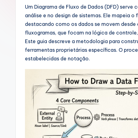
u
Um Diagrama de Fluxo de Dados (DFD) serve c
análise e no design de sistemas. Ele mapeia o
g
destacando como os dados se movem desde a 
u
fluxogramas, que focam na lógica de control
Este guia descreve a metodologia para constr
e
ferramentas proprietárias específicas. O pro
s
estabelecidas de notação.
e
-
A
I
I
n