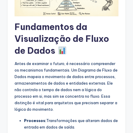
s
&
S
Fundamentos da
o
Visualização de Fluxo
f
de Dados
t
w
Antes de examinar o futuro, é necessário compreender
os mecanismos fundamentais. Um Diagrama de Fluxo de
a
Dados mapeia o movimento de dados entre processos,
r
armazenamentos de dados e entidades externas. Ele
não controla o tempo de dados nem a lógica do
e
processo em si, mas sim se concentra no fluxo. Essa
I
distinção é vital para arquitetos que precisam separar a
lógica do movimento.
n
d
Processos:
Transformações que alteram dados de
entrada em dados de saída.
u