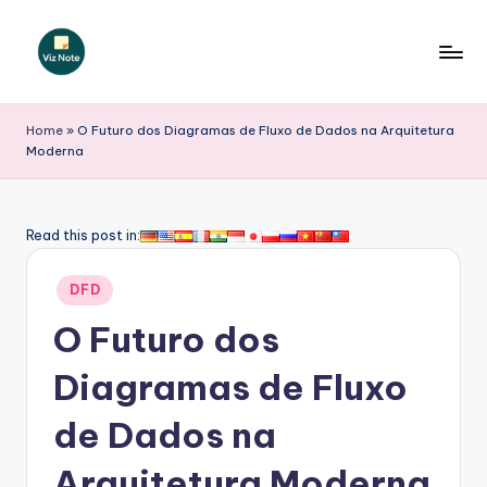
Skip
to
V
content
iz
Home
»
O Futuro dos Diagramas de Fluxo de Dados na Arquitetura
Moderna
N
o
t
Read this post in:
e
Posted
DFD
P
in
O Futuro dos
o
r
Diagramas de Fluxo
t
de Dados na
u
Arquitetura Moderna