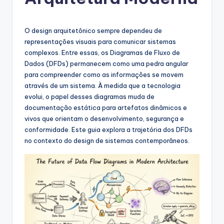
g
u
e
O design arquitetônico sempre dependeu de
representações visuais para comunicar sistemas
s
complexos. Entre essas, os Diagramas de Fluxo de
e
Dados (DFDs) permanecem como uma pedra angular
para compreender como as informações se movem
-
através de um sistema. À medida que a tecnologia
A
evolui, o papel desses diagramas muda de
documentação estática para artefatos dinâmicos e
I
vivos que orientam o desenvolvimento, segurança e
I
conformidade. Este guia explora a trajetória dos DFDs
no contexto do design de sistemas contemporâneos.
n
si
g
h
t