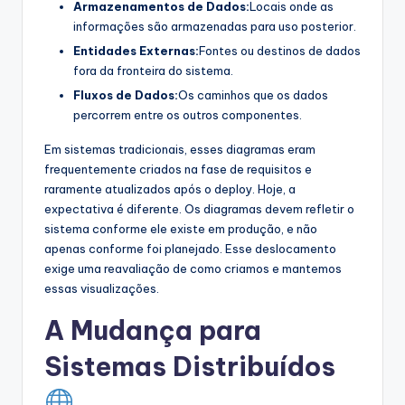
Armazenamentos de Dados:
Locais onde as
s
informações são armazenadas para uso posterior.
t
Entidades Externas:
Fontes ou destinos de dados
fora da fronteira do sistema.
r
Fluxos de Dados:
Os caminhos que os dados
y
percorrem entre os outros componentes.
U
Em sistemas tradicionais, esses diagramas eram
p
frequentemente criados na fase de requisitos e
raramente atualizados após o deploy. Hoje, a
d
expectativa é diferente. Os diagramas devem refletir o
a
sistema conforme ele existe em produção, e não
apenas conforme foi planejado. Esse deslocamento
t
exige uma reavaliação de como criamos e mantemos
e
essas visualizações.
s
A Mudança para
Sistemas Distribuídos