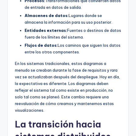
Procesos:
Transformaciones que convierten datos
U
de entrada en datos de salida.
Almacenes de datos:
Lugares donde se
p
almacena la información para su uso posterior.
d
Entidades externas:
Fuentes o destinos de datos
a
fuera de los límites del sistema.
Flujos de datos:
Los caminos que siguen los datos
t
entre los otros componentes.
e
En los sistemas tradicionales, estos diagramas a
s
menudo se creaban durante la fase de requisitos y rara
vez se actualizaban después del despliegue. Hoy en día,
la expectativa es diferente. Los diagramas deben
reflejar el sistema tal como existe en producción, no
solo tal como se planeó. Este cambio requiere una
reevaluación de cómo creamos y mantenemos estas
visualizaciones.
La transición hacia