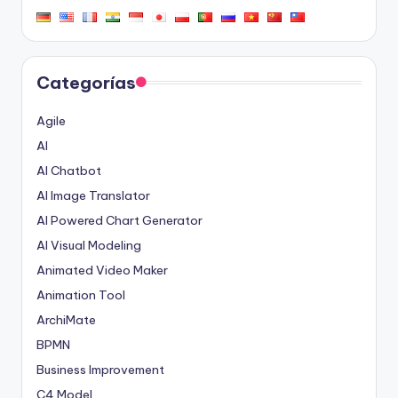
Categorías
Agile
AI
AI Chatbot
AI Image Translator
AI Powered Chart Generator
AI Visual Modeling
Animated Video Maker
Animation Tool
ArchiMate
BPMN
Business Improvement
C4 Model