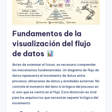
f
t
w
a
Fundamentos de la
r
visualización del flujo
e
de datos
I
n
Antes de examinar el futuro, es necesario comprender
d
los mecanismos fundamentales. Un diagrama de flujo de
datos representa el movimiento de datos entre
u
procesos, almacenes de datos y entidades externas. No
s
controla el momento del dato ni la lógica del proceso en
sí, sino que se centra en el flujo. Esta distinción es vital
t
para los arquitectos que necesitan separar la lógica del
r
movimiento.
y