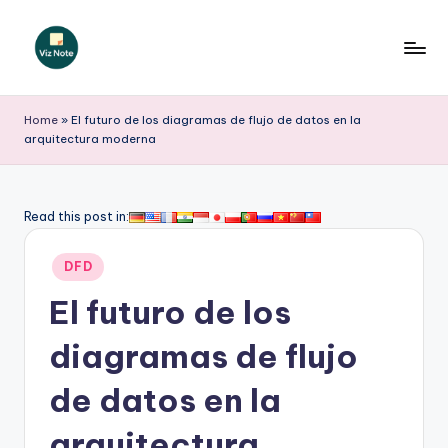
Saltar
al
V
contenido
iz
Home
»
El futuro de los diagramas de flujo de datos en la
arquitectura moderna
N
o
t
Read this post in:
e
Publicado
DFD
S
en
El futuro de los
p
a
diagramas de flujo
ni
de datos en la
s
arquitectura