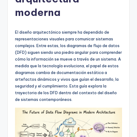
h
-
moderna
A
I
El diseño arquitectónico siempre ha dependido de
I
representaciones visuales para comunicar sistemas
complejos. Entre estas, los diagramas de flujo de datos
n
(DFD) siguen siendo una piedra angular para comprender
si
cómo la información se mueve a través de un sistema. A
medida que la tecnología evoluciona, el papel de estos
g
diagramas cambia de documentación estática a
h
artefactos dinámicos y vivos que guían el desarrollo, la
seguridad y el cumplimiento. Esta guía explora la
t
trayectoria de los DFD dentro del contexto del diseño
s
de sistemas contemporáneos.
&
S
o