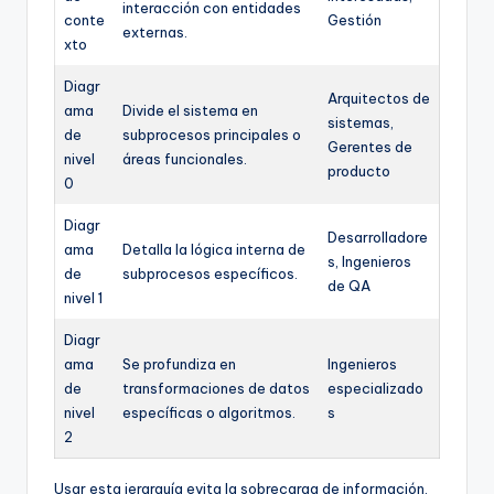
interacción con entidades
conte
Gestión
externas.
xto
Diagr
Arquitectos de
ama
Divide el sistema en
sistemas,
de
subprocesos principales o
Gerentes de
nivel
áreas funcionales.
producto
0
Diagr
Desarrolladore
ama
Detalla la lógica interna de
s, Ingenieros
de
subprocesos específicos.
de QA
nivel 1
Diagr
ama
Se profundiza en
Ingenieros
de
transformaciones de datos
especializado
nivel
específicas o algoritmos.
s
2
Usar esta jerarquía evita la sobrecarga de información.