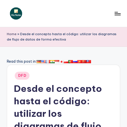
Saltar
al
V
contenido
iz
Home
»
Desde el concepto hasta el código: utilizar los diagramas
de flujo de datos de forma efectiva
N
o
t
Read this post in:
e
Publicado
DFD
S
en
Desde el concepto
p
a
hasta el código:
ni
utilizar los
s
diagramas de flujo