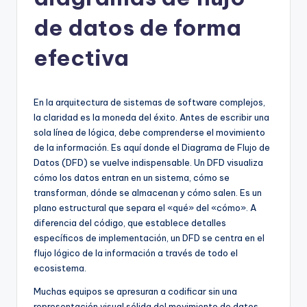
h
-
de datos de forma
A
efectiva
I
I
En la arquitectura de sistemas de software complejos,
n
la claridad es la moneda del éxito. Antes de escribir una
si
sola línea de lógica, debe comprenderse el movimiento
de la información. Es aquí donde el Diagrama de Flujo de
g
Datos (DFD) se vuelve indispensable. Un DFD visualiza
h
cómo los datos entran en un sistema, cómo se
transforman, dónde se almacenan y cómo salen. Es un
t
plano estructural que separa el «qué» del «cómo». A
s
diferencia del código, que establece detalles
específicos de implementación, un DFD se centra en el
&
flujo lógico de la información a través de todo el
S
ecosistema.
o
Muchas equipos se apresuran a codificar sin una
representación visual sólida del movimiento de datos.