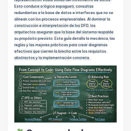
f
Esto conduce a lógica espagueti, consultas
t
redundantes a la base de datos e interfaces que no se
alinean con los procesos empresariales. Al dominar la
w
construcción e interpretación de los DFD, los
a
arquitectos aseguran que la base del sistema respalde
su propósito previsto. Esta guía detalla la mecánica, las
r
reglas y las mejores prácticas para crear diagramas
e
efectivos que cierren la brecha entre los requisitos
abstractos y la implementación concreta.
I
n
d
u
s
t
r
y