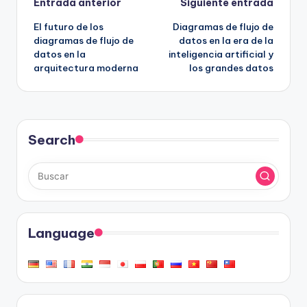
Navegación
Entrada anterior
Siguiente entrada
El futuro de los
Diagramas de flujo de
de
diagramas de flujo de
datos en la era de la
datos en la
inteligencia artificial y
entradas
arquitectura moderna
los grandes datos
Search
Language