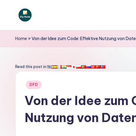
Skip
to
V
content
iz
Home
»
Von der Idee zum Code: Effektive Nutzung von Da
N
o
Read this post in:
t
Posted
DFD
e
in
Von der Idee zum 
G
Nutzung von Date
e
r