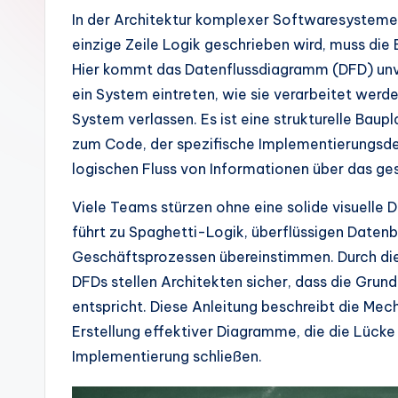
m
In der Architektur komplexer Softwaresysteme i
einzige Zeile Logik geschrieben wird, muss d
a
Hier kommt das Datenflussdiagramm (DFD) unverz
n
ein System eintreten, wie sie verarbeitet werd
System verlassen. Es ist eine strukturelle Bau
-
zum Code, der spezifische Implementierungsdeta
A
logischen Fluss von Informationen über das 
I
Viele Teams stürzen ohne eine solide visuelle D
führt zu Spaghetti-Logik, überflüssigen Datenb
In
Geschäftsprozessen übereinstimmen. Durch die 
si
DFDs stellen Architekten sicher, dass die Gr
entspricht. Diese Anleitung beschreibt die Me
g
Erstellung effektiver Diagramme, die die Lück
h
Implementierung schließen.
t