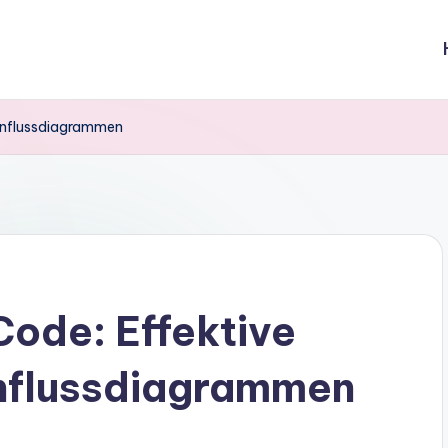
tenflussdiagrammen
Code: Effektive
nflussdiagrammen