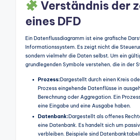
d
Verständnis der 
u
eines DFD
s
Ein Datenflussdiagramm ist eine grafische Dars
tr
Informationssystem. Es zeigt nicht die Steuer
y
sondern vielmehr die Daten selbst. Um ein gült
grundlegenden Symbole verstehen, die in der 
U
p
Prozess:
Dargestellt durch einen Kreis od
Prozess eingehende Datenflüsse in ausgeh
d
Berechnung oder Aggregation. Ein Prozess 
a
eine Eingabe und eine Ausgabe haben.
Datenbank:
Dargestellt als offenes Recht
t
eine Datenbank. Es handelt sich um passi
e
verbleiben. Beispiele sind Datenbanktabe