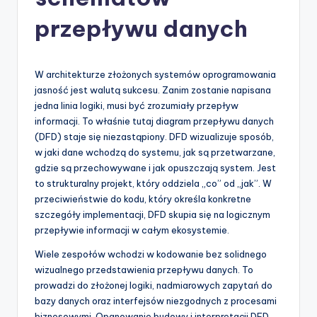
-
A
przepływu danych
I
I
W architekturze złożonych systemów oprogramowania
n
jasność jest walutą sukcesu. Zanim zostanie napisana
jedna linia logiki, musi być zrozumiały przepływ
si
informacji. To właśnie tutaj diagram przepływu danych
g
(DFD) staje się niezastąpiony. DFD wizualizuje sposób,
w jaki dane wchodzą do systemu, jak są przetwarzane,
h
gdzie są przechowywane i jak opuszczają system. Jest
t
to strukturalny projekt, który oddziela „co” od „jak”. W
przeciwieństwie do kodu, który określa konkretne
s
szczegóły implementacji, DFD skupia się na logicznym
&
przepływie informacji w całym ekosystemie.
S
Wiele zespołów wchodzi w kodowanie bez solidnego
wizualnego przedstawienia przepływu danych. To
o
prowadzi do złożonej logiki, nadmiarowych zapytań do
f
bazy danych oraz interfejsów niezgodnych z procesami
biznesowymi. Opanowanie budowy i interpretacji DFD