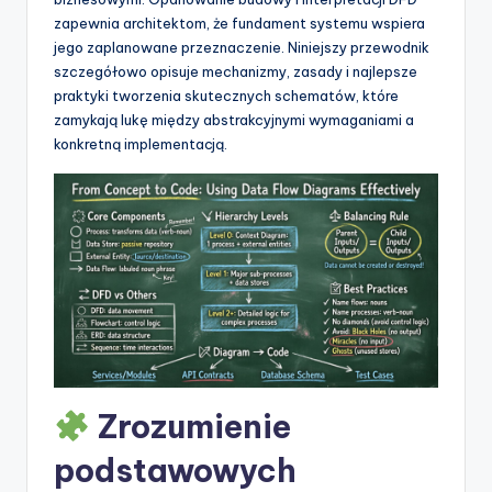
t
zapewnia architektom, że fundament systemu wspiera
w
jego zaplanowane przeznaczenie. Niniejszy przewodnik
szczegółowo opisuje mechanizmy, zasady i najlepsze
a
praktyki tworzenia skutecznych schematów, które
r
zamykają lukę między abstrakcyjnymi wymaganiami a
konkretną implementacją.
e
I
n
d
u
s
t
r
Zrozumienie
y
podstawowych
U