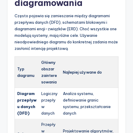
diagramowania
Często pojawia się zamieszanie między diagramami
przepływu danych (DFD), schematami blokowymi i
diagramami encji-związków (ERD). Choć wszystkie one
modelują systemy, mają różne cele. Używanie
nieodpowiedniego diagramu do konkretnej zadania może
zasłonić intencję projektową.
Główny
Typ
obszar
Najlepiej używane do
diagramu
zaintere
sowania
Diagram
Logiczny
Analiza systemu,
przepływ
przepły
definiowanie granic
u danych
w
systemu, przekształcanie
(DFD)
danych
danych
Przepły
w
Projektowanie algorytmów,