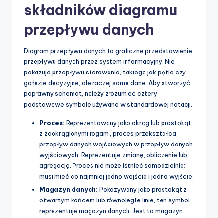
składników diagramu
p
przepływu danych
d
a
Diagram przepływu danych to graficzne przedstawienie
t
przepływu danych przez system informacyjny. Nie
pokazuje przepływu sterowania, takiego jak pętle czy
e
gałęzie decyzyjne, ale raczej same dane. Aby stworzyć
s
poprawny schemat, należy zrozumieć cztery
podstawowe symbole używane w standardowej notacji.
Proces:
Reprezentowany jako okrąg lub prostokąt
z zaokrąglonymi rogami, proces przekształca
przepływ danych wejściowych w przepływ danych
wyjściowych. Reprezentuje zmianę, obliczenie lub
agregację. Proces nie może istnieć samodzielnie;
musi mieć co najmniej jedno wejście i jedno wyjście.
Magazyn danych:
Pokazywany jako prostokąt z
otwartym końcem lub równoległe linie, ten symbol
reprezentuje magazyn danych. Jest to magazyn