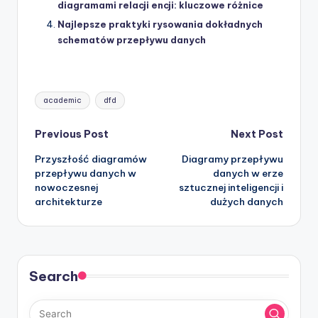
diagramami relacji encji: kluczowe różnice
Najlepsze praktyki rysowania dokładnych
schematów przepływu danych
Tags:
academic
dfd
Post
Previous Post
Next Post
Przyszłość diagramów
Diagramy przepływu
navigation
przepływu danych w
danych w erze
nowoczesnej
sztucznej inteligencji i
architekturze
dużych danych
Search