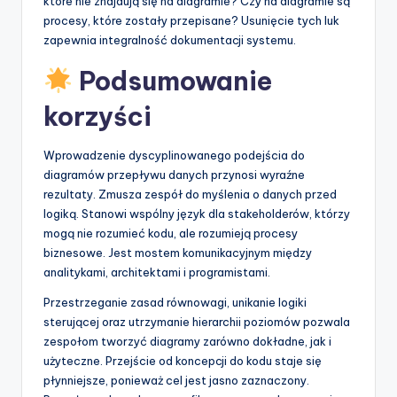
które nie znajdują się na diagramie? Czy na diagramie są
procesy, które zostały przepisane? Usunięcie tych luk
zapewnia integralność dokumentacji systemu.
Podsumowanie
korzyści
Wprowadzenie dyscyplinowanego podejścia do
diagramów przepływu danych przynosi wyraźne
rezultaty. Zmusza zespół do myślenia o danych przed
logiką. Stanowi wspólny język dla stakeholderów, którzy
mogą nie rozumieć kodu, ale rozumieją procesy
biznesowe. Jest mostem komunikacyjnym między
analitykami, architektami i programistami.
Przestrzeganie zasad równowagi, unikanie logiki
sterującej oraz utrzymanie hierarchii poziomów pozwala
zespołom tworzyć diagramy zarówno dokładne, jak i
użyteczne. Przejście od koncepcji do kodu staje się
płynniejsze, ponieważ cel jest jasno zaznaczony.