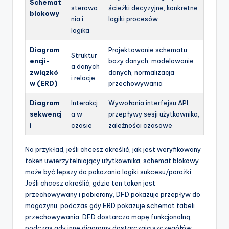
Schemat
sterowa
ścieżki decyzyjne, konkretne
blokowy
nia i
logiki procesów
logika
Diagram
Projektowanie schematu
Struktur
encji-
bazy danych, modelowanie
a danych
związkó
danych, normalizacja
i relacje
w (ERD)
przechowywania
Diagram
Interakcj
Wywołania interfejsu API,
sekwencj
a w
przepływy sesji użytkownika,
i
czasie
zależności czasowe
Na przykład, jeśli chcesz określić, jak jest weryfikowany
token uwierzytelniający użytkownika, schemat blokowy
może być lepszy do pokazania logiki sukcesu/porażki.
Jeśli chcesz określić, gdzie ten token jest
przechowywany i pobierany, DFD pokazuje przepływ do
magazynu, podczas gdy ERD pokazuje schemat tabeli
przechowywania. DFD dostarcza mapę funkcjonalną,
podczas gdy inne diagramy dostarczają szczegółów