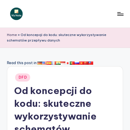
Skip
to
V
content
iz
Home
»
Od koncepcji do kodu: skuteczne wykorzystywanie
schematów przepływu danych
N
o
t
Read this post in:
e
Posted
DFD
P
in
Od koncepcji do
o
li
kodu: skuteczne
s
wykorzystywanie
h
schematów