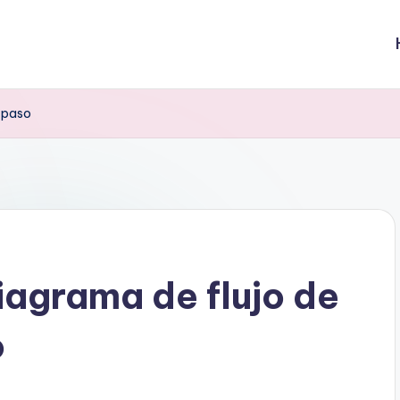
 paso
iagrama de flujo de
o