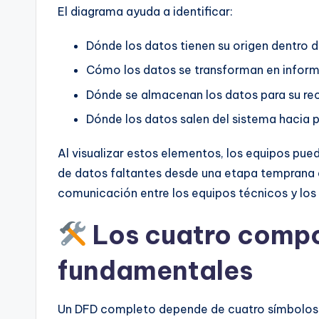
I
El diagrama ayuda a identificar:
n
Dónde los datos tienen su origen dentro de
d
Cómo los datos se transforman en informa
u
Dónde se almacenan los datos para su rec
Dónde los datos salen del sistema hacia p
s
tr
Al visualizar estos elementos, los equipos pue
de datos faltantes desde una etapa temprana 
y
comunicación entre los equipos técnicos y los 
U
Los cuatro comp
p
fundamentales
d
a
Un DFD completo depende de cuatro símbolos 