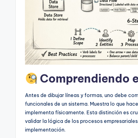
t
s
&
S
o
ft
Comprendiendo el
w
Antes de dibujar líneas y formas, uno debe com
a
funcionales de un sistema. Muestra lo que hac
r
implementa físicamente. Esta distinción es cruc
validar la lógica de los procesos empresariales
e
implementación.