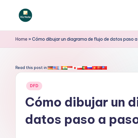
Saltar
al
V
contenido
iz
Home
»
Cómo dibujar un diagrama de flujo de datos paso a
N
o
Read this post in:
t
Publicado
DFD
e
en
Cómo dibujar un d
S
datos paso a pas
p
a