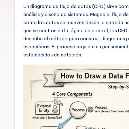
n
Un diagrama de flujo de datos (DFD) sirve com
análisis y diseño de sistemas. Mapea el flujo 
is
cómo los datos se mueven desde la entrada hast
h
que se centran en la lógica de control, los DF
describe el método para construir diagramas p
-
específicas. El proceso requiere un pensamien
A
establecidos de notación.
I
I
n
si
g
h