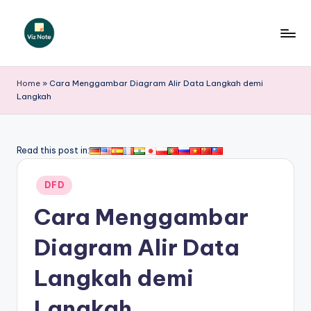
Skip
to
V
content
iz
Home
»
Cara Menggambar Diagram Alir Data Langkah demi
Langkah
N
o
t
Read this post in:
e
Posted
DFD
I
in
Cara Menggambar
n
d
Diagram Alir Data
o
Langkah demi
n
Langkah