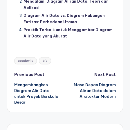
Mendalami Diagram Aliran Data: Teori dan
Aplikasi
Diagram Alir Data vs. Diagram Hubungan
Entitas: Perbedaan Utama
Praktik Terbaik untuk Menggambar Diagram
Alir Data yang Akurat
Tags:
academic
dfd
Post
Previous Post
Next Post
Mengembangkan
Masa Depan Diagram
navigation
Diagram Alir Data
Aliran Data dalam
untuk Proyek Berskala
Arsitektur Modern
Besar