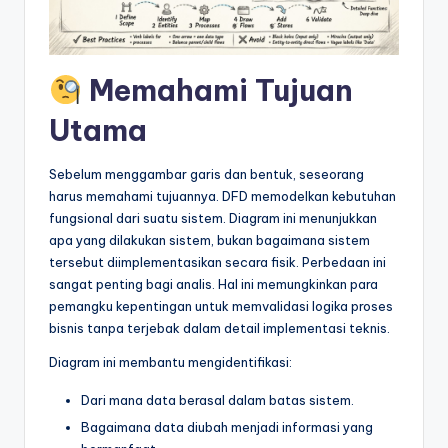
&
S
o
Memahami Tujuan
f
Utama
t
w
Sebelum menggambar garis dan bentuk, seseorang
harus memahami tujuannya. DFD memodelkan kebutuhan
a
fungsional dari suatu sistem. Diagram ini menunjukkan
r
apa yang dilakukan sistem, bukan bagaimana sistem
tersebut diimplementasikan secara fisik. Perbedaan ini
e
sangat penting bagi analis. Hal ini memungkinkan para
I
pemangku kepentingan untuk memvalidasi logika proses
bisnis tanpa terjebak dalam detail implementasi teknis.
n
Diagram ini membantu mengidentifikasi:
d
Dari mana data berasal dalam batas sistem.
u
Bagaimana data diubah menjadi informasi yang
s