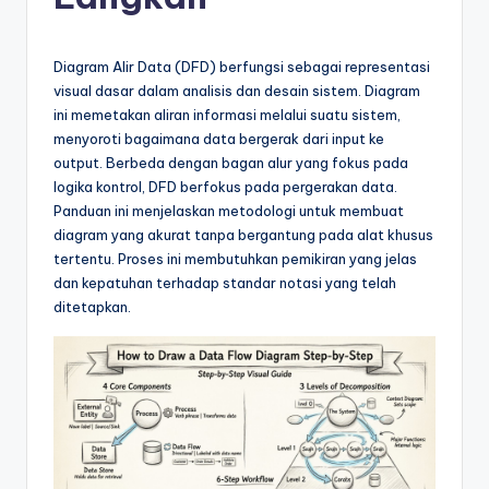
e
si
a
Diagram Alir Data (DFD) berfungsi sebagai representasi
visual dasar dalam analisis dan desain sistem. Diagram
n
ini memetakan aliran informasi melalui suatu sistem,
-
menyoroti bagaimana data bergerak dari input ke
output. Berbeda dengan bagan alur yang fokus pada
A
logika kontrol, DFD berfokus pada pergerakan data.
I
Panduan ini menjelaskan metodologi untuk membuat
diagram yang akurat tanpa bergantung pada alat khusus
I
tertentu. Proses ini membutuhkan pemikiran yang jelas
n
dan kepatuhan terhadap standar notasi yang telah
ditetapkan.
si
g
h
t
s