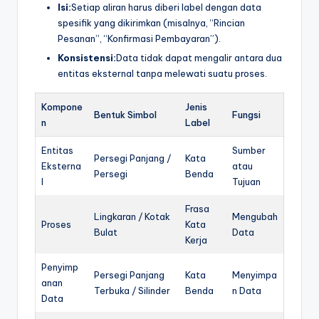
Isi:
Setiap aliran harus diberi label dengan data
spesifik yang dikirimkan (misalnya, “Rincian
Pesanan”, “Konfirmasi Pembayaran”).
Konsistensi:
Data tidak dapat mengalir antara dua
entitas eksternal tanpa melewati suatu proses.
Kompone
Jenis
Bentuk Simbol
Fungsi
n
Label
Entitas
Sumber
Persegi Panjang /
Kata
Eksterna
atau
Persegi
Benda
l
Tujuan
Frasa
Lingkaran / Kotak
Mengubah
Proses
Kata
Bulat
Data
Kerja
Penyimp
Persegi Panjang
Kata
Menyimpa
anan
Terbuka / Silinder
Benda
n Data
Data