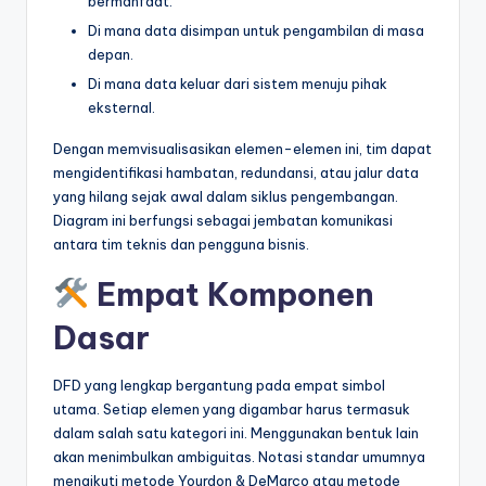
bermanfaat.
t
Di mana data disimpan untuk pengambilan di masa
depan.
r
Di mana data keluar dari sistem menuju pihak
y
eksternal.
U
Dengan memvisualisasikan elemen-elemen ini, tim dapat
p
mengidentifikasi hambatan, redundansi, atau jalur data
yang hilang sejak awal dalam siklus pengembangan.
d
Diagram ini berfungsi sebagai jembatan komunikasi
a
antara tim teknis dan pengguna bisnis.
t
Empat Komponen
e
Dasar
s
DFD yang lengkap bergantung pada empat simbol
utama. Setiap elemen yang digambar harus termasuk
dalam salah satu kategori ini. Menggunakan bentuk lain
akan menimbulkan ambiguitas. Notasi standar umumnya
mengikuti metode Yourdon & DeMarco atau metode