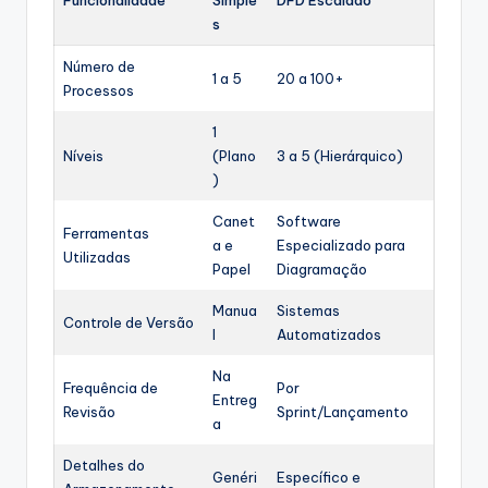
Funcionalidade
Simple
DFD Escalado
s
Número de
1 a 5
20 a 100+
Processos
1
Níveis
(Plano
3 a 5 (Hierárquico)
)
Canet
Software
Ferramentas
a e
Especializado para
Utilizadas
Papel
Diagramação
Manua
Sistemas
Controle de Versão
l
Automatizados
Na
Frequência de
Por
Entreg
Revisão
Sprint/Lançamento
a
Detalhes do
Genéri
Específico e