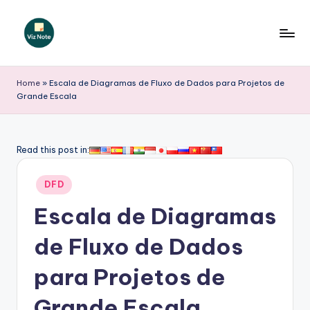
Skip
to
V
content
iz
Home
»
Escala de Diagramas de Fluxo de Dados para Projetos de
Grande Escala
N
o
t
Read this post in:
e
Posted
DFD
P
in
Escala de Diagramas
o
r
de Fluxo de Dados
t
para Projetos de
u
Grande Escala