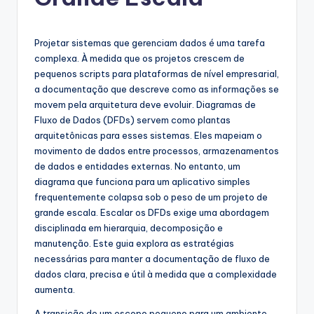
g
u
e
Projetar sistemas que gerenciam dados é uma tarefa
complexa. À medida que os projetos crescem de
s
pequenos scripts para plataformas de nível empresarial,
e
a documentação que descreve como as informações se
movem pela arquitetura deve evoluir. Diagramas de
-
Fluxo de Dados (DFDs) servem como plantas
A
arquitetônicas para esses sistemas. Eles mapeiam o
movimento de dados entre processos, armazenamentos
I
de dados e entidades externas. No entanto, um
I
diagrama que funciona para um aplicativo simples
frequentemente colapsa sob o peso de um projeto de
n
grande escala. Escalar os DFDs exige uma abordagem
si
disciplinada em hierarquia, decomposição e
manutenção. Este guia explora as estratégias
g
necessárias para manter a documentação de fluxo de
h
dados clara, precisa e útil à medida que a complexidade
aumenta.
t
A transição de um escopo pequeno para um ambiente