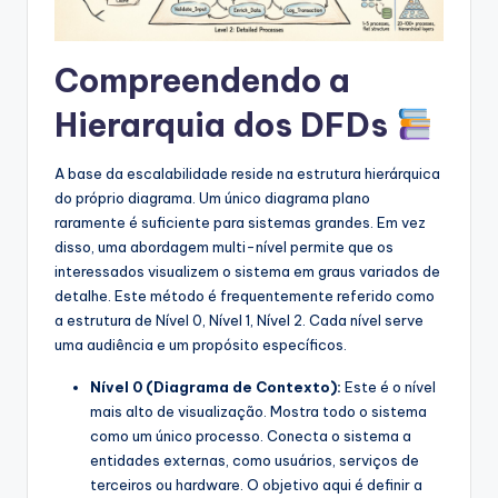
s
t
Compreendendo a
r
Hierarquia dos DFDs
y
U
A base da escalabilidade reside na estrutura hierárquica
do próprio diagrama. Um único diagrama plano
p
raramente é suficiente para sistemas grandes. Em vez
d
disso, uma abordagem multi-nível permite que os
interessados visualizem o sistema em graus variados de
a
detalhe. Este método é frequentemente referido como
t
a estrutura de Nível 0, Nível 1, Nível 2. Cada nível serve
uma audiência e um propósito específicos.
e
Nível 0 (Diagrama de Contexto):
Este é o nível
s
mais alto de visualização. Mostra todo o sistema
como um único processo. Conecta o sistema a
entidades externas, como usuários, serviços de
terceiros ou hardware. O objetivo aqui é definir a