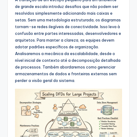
s
de grande escala introduz desafios que não podem ser
&
resolvidos simplesmente adicionando mais caixas e
setas. Sem uma metodologia estruturada, os diagramas
S
tornam-se redes ilegíveis de conectividade. Isso leva à
o
confusão entre partes interessadas, desenvolvedores e
arquitetos. Para manter a clareza, as equipes devem
f
adotar padrões específicos de organização.
t
Analisaremos a mecânica da escalabilidade, desde o
nível inicial de contexto até a decomposição detalhada
w
de processos. Também abordaremos como gerenciar
a
armazenamentos de dados e fronteiras externas sem
perder a visão geral do sistema.
r
e
I
n
d
u