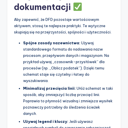
dokumentacji
Aby zapewnić, że DFD pozostaje wartościowym
aktywem, stosuj te najlepsze praktyki. Te wytyczne
skupiają się na przejrzystości, spójności i użyteczności.
Spójne zasady nazewnictwa:
Używaj
standardowego formatu do nadawania nazw
procesom, przepływom danych i magazynom. Na
przykład używaj „czasownik-przysłówek” dla
procesów (np. „Oblicz podatek”). Dzięki temu
schemat staje się czytelny i łatwy do
wyszukiwania.
Minimalizuj przecięcia linii:
Ułóż schemat w taki
sposób, aby zmniejszyć liczbę przecięć linii.
Poprawia to płynność wizualną i zmniejsza wysiłek
poznawczy potrzebny do śledzenia ścieżek
danych.
Używaj legend i kluczy:
Jeśli używasz
specjalnych symboli do oznaczania zabezpieczeń,