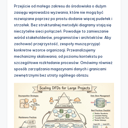
t
Przejście od małego zakresu do środowiska o dużym
w
zasięgu wprowadza wyzwania, które nie mogą być
rozwiązane poprzez po prostu dodanie więcej pudełek i
a
strzałek. Bez strukturalnej metodyki diagramy stają się
r
nieczytelne sieci połączeń. Powoduje to zamieszanie
wśród stakeholderów, programistów i architektów. Aby
e
zachować przejrzystość, zespoły muszą przyjąć
I
konkretne wzorce organizacji. Przeanalizujemy
mechanizmy skalowania, od poziomu kontekstu po
n
szczegółowe rozkładanie procesów. Omówimy również
d
sposób zarządzania magazynami danych i granicami
zewnętrznymi bez utraty ogólnego obrazu.
u
s
t
r
y
U