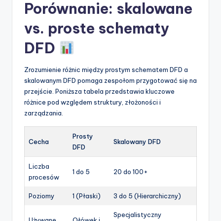
Porównanie: skalowane
vs. proste schematy
DFD
Zrozumienie różnic między prostym schematem DFD a
skalowanym DFD pomaga zespołom przygotować się na
przejście. Poniższa tabela przedstawia kluczowe
różnice pod względem struktury, złożoności i
zarządzania.
Prosty
Cecha
Skalowany DFD
DFD
Liczba
1 do 5
20 do 100+
procesów
Poziomy
1 (Płaski)
3 do 5 (Hierarchiczny)
Specjalistyczny
Używane
Ołówek i