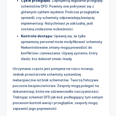
Cykle przeglądu:
Zaprojektuj regularne przeglądy
schematów DFD. Powinny one pokrywać się z
głównymi cyklami wydania. Podczas przeglądów
sprawdź, czy schematy odpowiadają bieżącej
implementacji. Natychmiast je uaktualnij, jeśli
zostaną znalezione rozbieżności.
Kontrola dostępu:
Upewnij się, że tylko
uprawniony personel może modyfikować schematy.
Niekontrolowane zmiany mogą prowadzić do
konfliktów i zamieszania. Używaj systemu, który
śledzi, kto dokonał zmian i kiedy.
Utrzymanie często jest pomijane na rzecz rozwoju.
Jednak przestarzałe schematy są bardziej
niebezpieczne niż brak schematów. Tworzą fałszywe
poczucie bezpieczeństwa. Zespoły mogą polegać na
dokumentacji, która nie odzwierciedla rzeczywistości.
Traktując schemat DFD jak kod, podlegający tym samym
procesom kontroli wersji i przeglądów, zespoły mogą
zapewnić jego poprawność.