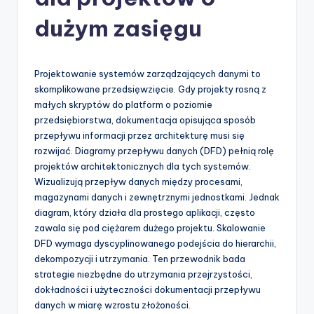
-
A
dużym zasięgu
I
I
Projektowanie systemów zarządzających danymi to
n
skomplikowane przedsięwzięcie. Gdy projekty rosną z
małych skryptów do platform o poziomie
si
przedsiębiorstwa, dokumentacja opisująca sposób
g
przepływu informacji przez architekturę musi się
rozwijać. Diagramy przepływu danych (DFD) pełnią rolę
h
projektów architektonicznych dla tych systemów.
t
Wizualizują przepływ danych między procesami,
magazynami danych i zewnętrznymi jednostkami. Jednak
s
diagram, który działa dla prostego aplikacji, często
&
zawala się pod ciężarem dużego projektu. Skalowanie
DFD wymaga dyscyplinowanego podejścia do hierarchii,
S
dekompozycji i utrzymania. Ten przewodnik bada
o
strategie niezbędne do utrzymania przejrzystości,
dokładności i użyteczności dokumentacji przepływu
f
danych w miarę wzrostu złożoności.