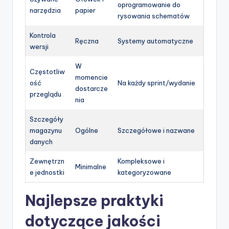
oprogramowanie do
narzędzia
papier
rysowania schematów
Kontrola
Ręczna
Systemy automatyczne
wersji
W
Częstotliw
momencie
ość
Na każdy sprint/wydanie
dostarcze
przeglądu
nia
Szczegóły
magazynu
Ogólne
Szczegółowe i nazwane
danych
Zewnętrzn
Kompleksowe i
Minimalne
e jednostki
kategoryzowane
Najlepsze praktyki
dotyczące jakości