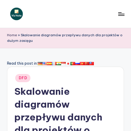
Skip
to
V
content
iz
Home
»
Skalowanie diagramów przepływu danych dla projektów o
dużym zasięgu
N
o
t
Read this post in:
e
Posted
DFD
P
in
Skalowanie
o
li
diagramów
s
przepływu danych
h
dla projektów o