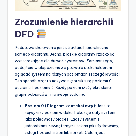
p
d
Zrozumienie hierarchii
a
DFD
t
e
Podstawą skalowania jest struktura hierarchiczna
samego diagramu. Jedno, płaskie diagramy rzadko są
s
wystarczające dla dużych systemów. Zamiast tego,
podejście wielopoziomowe pozwala stakeholderom
oglądać system na różnych poziomach szczegółowości.
Ten sposób często nazywa się strukturą poziomu 0,
poziomu 1, poziomu 2. Każdy poziom służy określonej
grupie odbiorców i ma swoje zadanie.
Poziom 0 (Diagram kontekstowy):
Jest to
najwyższy poziom widoku. Pokazuje cały system
jako pojedynczy proces. Łączy system z
jednostkami zewnętrznymi, takimi jak użytkownicy,
usługi trzecich stron lub sprzęt. Celem jest