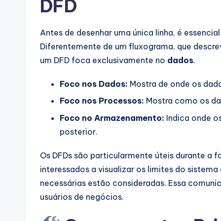
DFD
a
r
Antes de desenhar uma única linha, é essencia
e
Diferentemente de um fluxograma, que descrev
um DFD foca exclusivamente no
dados
.
I
n
Foco nos Dados:
Mostra de onde os dado
Foco nos Processos:
Mostra como os dad
d
Foco no Armazenamento:
Indica onde o
u
posterior.
s
Os DFDs são particularmente úteis durante a fa
tr
interessados a visualizar os limites do sistema
necessárias estão consideradas. Essa comunica
y
usuários de negócios.
U