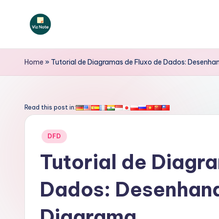
Skip
to
V
content
iz
Home
»
Tutorial de Diagramas de Fluxo de Dados: Desenha
N
o
Read this post in:
t
Posted
DFD
e
in
Tutorial de Diagr
P
Dados: Desenhand
o
rt
Diagrama