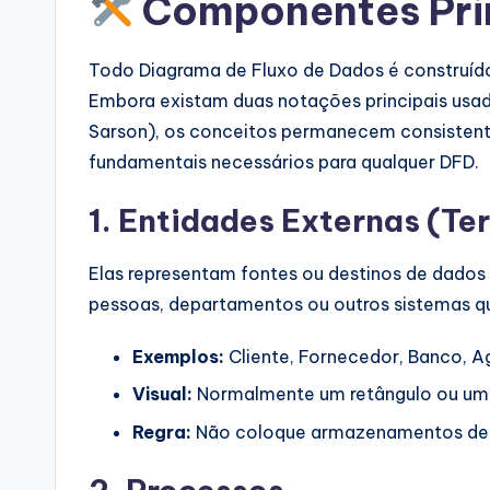
Componentes Prin
p
d
Todo Diagrama de Fluxo de Dados é construído
Embora existam duas notações principais usa
a
Sarson), os conceitos permanecem consistent
t
fundamentais necessários para qualquer DFD.
e
1. Entidades Externas (Te
s
Elas representam fontes ou destinos de dados 
pessoas, departamentos ou outros sistemas q
Exemplos:
Cliente, Fornecedor, Banco, 
Visual:
Normalmente um retângulo ou um
Regra:
Não coloque armazenamentos de da