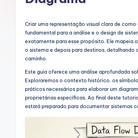
u
g
Criar uma representação visual clara de com
u
fundamental para a análise e o design de sis
exatamente para esse propósito. Ele mapeia o
e
o sistema e depois para destinos, detalhando
s
caminho.
e
Este guia oferece uma análise aprofundada s
Exploraremos o contexto histórico, os símbolos 
-
práticos necessários para elaborar um diagra
A
proprietárias específicas. Ao final deste tutori
estará preparado para documentar sistemas c
I
I
n