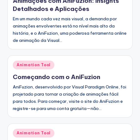
Animações com AniFuzion: Insights
s
Detalhados e Aplicações
t
Em um mundo cada vez mais visual, a demanda por
animações envolventes está no nível mais alto da
r
história, e o AniFuzion, uma poderosa ferramenta online
y
de animação da Visual…
U
p
Posted
Animation Tool
d
in
Começando com o AniFuzion
a
AniFuzion, desenvolvido por Visual Paradigm Online, foi
t
projetado para tornar a criação de animações fácil
e
para todos. Para começar, visite o site do AniFuzion e
registre-se para uma conta gratuita—não…
s
Posted
Animation Tool
in