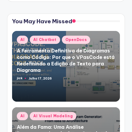
You May Have Missed
Posted
AI
AI Chatbot
OpenDocs
in
A Ferramenta Definitiva de Diagramas
como Código: Por que o VPasCode está
Redefinindo a Edição de Texto para
Diagrama
jick
Julho 17, 2026
Posted
by
Posted
AI
AI Visual Modeling
in
Além da Fama: Uma Análise