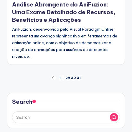
Análise Abrangente do AniFuzion:
Uma Exame Detalhado de Recursos,
Benefícios e Aplicações
AniFuzion, desenvolvido pelo Visual Paradigm Online,
representa um avanço significativo em ferramentas de
animação online, com o objetivo de democratizar a
criação de animações para usuários de diferentes
níveis de…
Paginação
1
…
29
30
31
PREVIOUS
PAGE
dos
conteúdos
Search