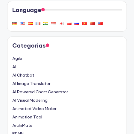
Language
Categorias
Agile
AI
AI Chatbot
AI Image Translator
AI Powered Chart Generator
AI Visual Modeling
Animated Video Maker
Animation Tool
ArchiMate
BPMN