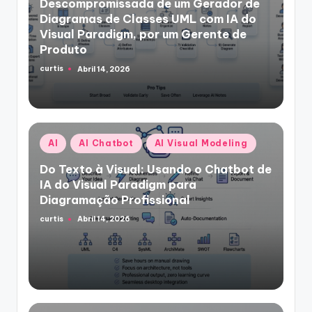
Descompromissada de um Gerador de
Diagramas de Classes UML com IA do
Visual Paradigm, por um Gerente de
Produto
curtis
Abril 14, 2026
Posted
by
Posted
AI
AI Chatbot
AI Visual Modeling
in
Do Texto à Visual: Usando o Chatbot de
IA do Visual Paradigm para
Diagramação Profissional
curtis
Abril 14, 2026
Posted
by