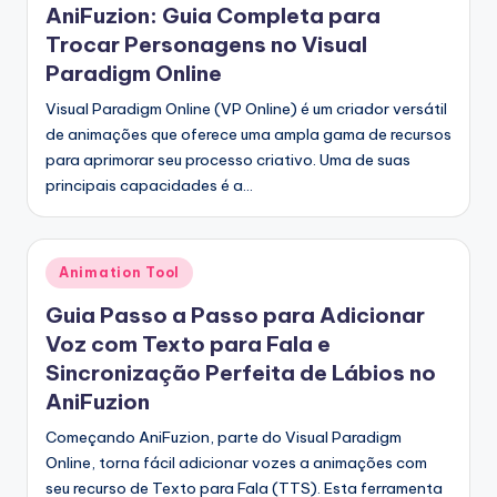
g
AniFuzion: Guia Completa para
u
Trocar Personagens no Visual
e
Paradigm Online
s
Visual Paradigm Online (VP Online) é um criador versátil
de animações que oferece uma ampla gama de recursos
e
para aprimorar seu processo criativo. Uma de suas
-
principais capacidades é a…
A
I
Posted
Animation Tool
I
in
Guia Passo a Passo para Adicionar
n
Voz com Texto para Fala e
si
Sincronização Perfeita de Lábios no
g
AniFuzion
h
Começando AniFuzion, parte do Visual Paradigm
Online, torna fácil adicionar vozes a animações com
t
seu recurso de Texto para Fala (TTS). Esta ferramenta