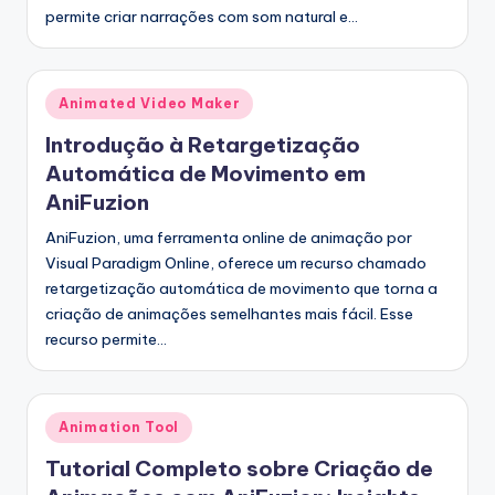
s
permite criar narrações com som natural e…
&
S
Posted
Animated Video Maker
o
in
Introdução à Retargetização
f
Automática de Movimento em
t
AniFuzion
w
AniFuzion, uma ferramenta online de animação por
Visual Paradigm Online, oferece um recurso chamado
a
retargetização automática de movimento que torna a
r
criação de animações semelhantes mais fácil. Esse
e
recurso permite…
I
n
Posted
Animation Tool
d
in
Tutorial Completo sobre Criação de
u