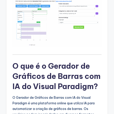
s
&
S
o
f
t
w
a
O que é o Gerador de
r
Gráficos de Barras com
e
IA do Visual Paradigm?
I
n
O Gerador de Gráficos de Barras com IA do Visual
d
Paradigm é uma plataforma online que utiliza IA para
automatizar a criação de gráficos de barras. Os
u