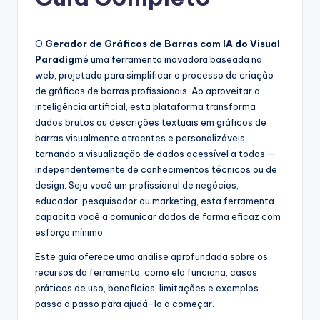
g
u
e
O
Gerador de Gráficos de Barras com IA do Visual
Paradigm
é uma ferramenta inovadora baseada na
s
web, projetada para simplificar o processo de criação
e
de gráficos de barras profissionais. Ao aproveitar a
inteligência artificial, esta plataforma transforma
-
dados brutos ou descrições textuais em gráficos de
A
barras visualmente atraentes e personalizáveis,
tornando a visualização de dados acessível a todos —
I
independentemente de conhecimentos técnicos ou de
I
design. Seja você um profissional de negócios,
educador, pesquisador ou marketing, esta ferramenta
n
capacita você a comunicar dados de forma eficaz com
si
esforço mínimo.
g
Este guia oferece uma análise aprofundada sobre os
recursos da ferramenta, como ela funciona, casos
h
práticos de uso, benefícios, limitações e exemplos
t
passo a passo para ajudá-lo a começar.