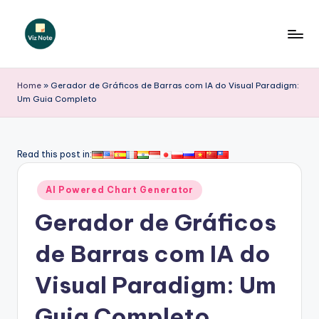
Skip
to
V
content
iz
Home
»
Gerador de Gráficos de Barras com IA do Visual Paradigm:
Um Guia Completo
N
o
t
Read this post in:
e
Posted
AI Powered Chart Generator
P
in
Gerador de Gráficos
o
r
de Barras com IA do
t
Visual Paradigm: Um
u
Guia Completo