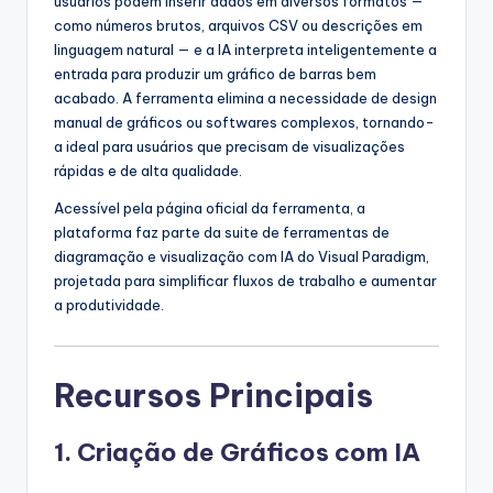
usuários podem inserir dados em diversos formatos —
s
como números brutos, arquivos CSV ou descrições em
linguagem natural — e a IA interpreta inteligentemente a
t
entrada para produzir um gráfico de barras bem
r
acabado. A ferramenta elimina a necessidade de design
manual de gráficos ou softwares complexos, tornando-
y
a ideal para usuários que precisam de visualizações
U
rápidas e de alta qualidade.
p
Acessível pela página oficial da ferramenta, a
plataforma faz parte da suite de ferramentas de
d
diagramação e visualização com IA do Visual Paradigm,
a
projetada para simplificar fluxos de trabalho e aumentar
a produtividade.
t
e
Recursos Principais
s
1.
Criação de Gráficos com IA