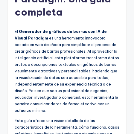
h
-
completa
A
I
El
Generador de gráficos de barras con IA de
I
Visual Paradigm
es una herramienta innovadora
basada en web diseñada para simplificar el proceso de
n
crear gráficos de barras profesionales. Al aprovechar la
si
inteligencia artificial, esta plataforma transforma datos
brutos o descripciones textuales en gráficos de barras
g
visualmente atractivos y personalizables, haciendo que
h
la visualización de datos sea accesible para todos,
independientemente de su experiencia técnica o de
t
diseño. Ya sea que sea un profesional de negocios,
s
educador, investigador o comercial, esta herramienta le
permite comunicar datos de forma efectiva con un
&
esfuerzo mínimo.
S
Esta guía ofrece una visión detallada de las
o
características de la herramienta, cómo funciona, casos
prácticos, beneficios, limitaciones y ejemplos paso a