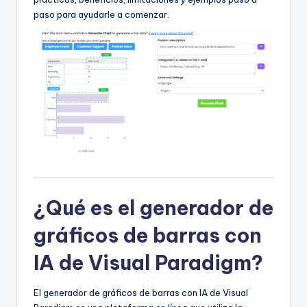
f
paso para ayudarle a comenzar.
t
w
a
r
e
I
n
d
¿Qué es el generador de
u
gráficos de barras con
s
t
IA de Visual Paradigm?
r
El generador de gráficos de barras con IA de Visual
y