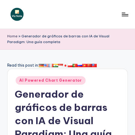
Saltar
al
V
contenido
iz
Home
»
Generador de gráficos de barras con IA de Visual
Paradigm: Una guía completa
N
o
t
Read this post in:
e
Publicado
AI Powered Chart Generator
S
en
Generador de
p
a
gráficos de barras
ni
con IA de Visual
s
Paradigm: Una guía