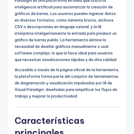
Paradigm es una plataforma en línea que utiliza la
U
inteligencia artificial para automatizar la creación de
gráficos de barras. Los usuarios pueden ingresar datos
p
en diversos formatos, como números brutos, archivos
d
CSV o descripciones en lenguaje natural, y la IA
interpreta inteligentemente la entrada para producir un
a
gráfico de barras pulido. La herramienta elimina la
t
necesidad de diseñar gráficos manualmente o usar
software complejo, lo que la hace ideal para usuarios
e
que necesitan visualizaciones rápidas y de alta calidad.
s
Accesible a través de la página oficial de la herramienta,
la plataforma forma parte del conjunto de herramientas
de diagramación y visualización impulsadas por IA de
Visual Paradigm, diseñadas para simplificar los flujos de
trabajo y mejorar la productividad.
Características
principales