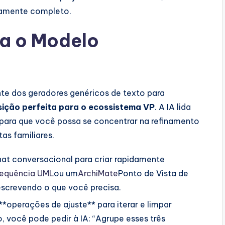
ramente completo.
ra o Modelo
nte dos geradores genéricos de texto para
sição perfeita para o ecossistema VP
. A IA lida
 para que você possa se concentrar na refinamento
as familiares.
at conversacional para criar rapidamente
Sequência UML
ou um
ArchiMate
Ponto de Vista de
screvendo o que você precisa.
**operações de ajuste** para iterar e limpar
 você pode pedir à IA: “Agrupe esses três