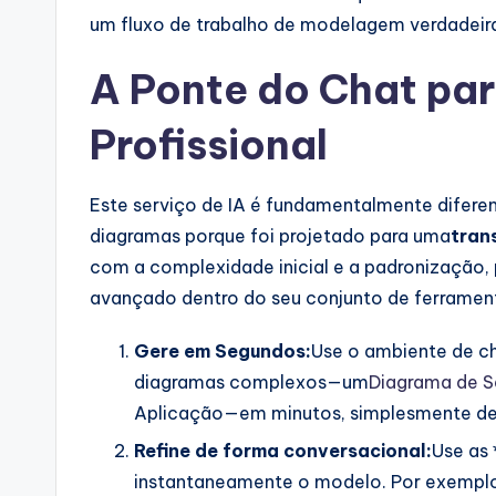
um fluxo de trabalho de modelagem verdadei
si
A Ponte do Chat pa
g
h
Profissional
t
Este serviço de IA é fundamentalmente difere
s
diagramas porque foi projetado para uma
tran
&
com a complexidade inicial e a padronização,
avançado dentro do seu conjunto de ferrament
S
Gere em Segundos:
Use o ambiente de ch
o
diagramas complexos—um
Diagrama de 
ft
Aplicação—em minutos, simplesmente de
w
Refine de forma conversacional:
Use as 
instantaneamente o modelo. Por exemplo,