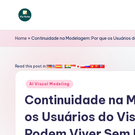
Skip
to
V
content
iz
Home
»
Continuidade na Modelagem: Por que os Usuários d
N
o
Read this post in:
t
Posted
AI Visual Modeling
e
in
Continuidade na 
P
os Usuários do Vi
o
rt
Podem Viver Sem 