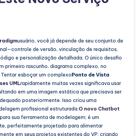
aradigm
usuário, você já depende de seu conjunto de
al—controle de versão, vinculação de requisitos,
código e personalização detalhada. O único desafio
 um primeiro rascunho, diagrama complexo, no
 Tentar esboçar um complexo
Ponto de Vista
sses UML
rapidamente muitas vezes significava usar
sultando em uma imagem estática que precisava ser
equado posteriormente. Isso criou uma
delagem profissional estruturada.
O novo Chatbot
 para sua ferramenta de modelagem; é um
nte, perfeitamente projetado para alimentar
mente em seus projetos existentes do VP, criando