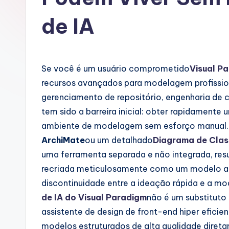
u
de IA
g
u
Se você é um usuário comprometido
Visual P
e
recursos avançados para modelagem profission
s
gerenciamento de repositório, engenharia de 
tem sido a barreira inicial: obter rapidamente
e
ambiente de modelagem sem esforço manual.
-
ArchiMate
ou um detalhado
Diagrama de Cla
uma ferramenta separada e não integrada, re
A
recriada meticulosamente como um modelo ad
I
discontinuidade entre a ideação rápida e a mo
de IA do Visual Paradigm
não é um substituto
I
assistente de design de front-end hiper eficie
n
modelos estruturados de alta qualidade direta