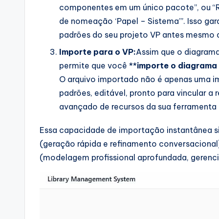
a
componentes em um único pacote”, ou “R
r
de nomeação ‘Papel – Sistema’”. Isso gar
padrões do seu projeto VP antes mesmo 
e
Importe para o VP:
Assim que o diagrama
I
permite que você **
importe o diagrama 
O arquivo importado não é apenas uma 
n
padrões, editável, pronto para vincular a r
d
avançado de recursos da sua ferramenta p
u
Essa capacidade de importação instantânea sig
(geração rápida e refinamento conversacional)
s
(modelagem profissional aprofundada, gerenci
tr
y
U