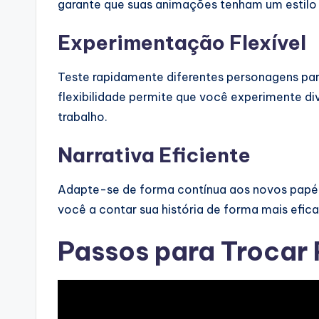
a
garante que suas animações tenham um estilo 
r
Experimentação Flexível
e
Teste rapidamente diferentes personagens para
I
flexibilidade permite que você experimente div
trabalho.
n
Narrativa Eficiente
d
u
Adapte-se de forma contínua aos novos papéi
você a contar sua história de forma mais eficaz
s
tr
Passos para Trocar
y
U