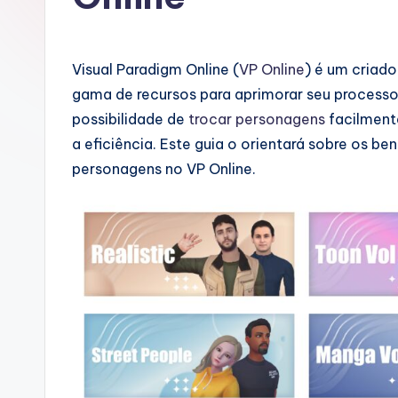
u
g
Visual Paradigm Online (
VP Online
) é um criad
u
gama de recursos para aprimorar seu processo 
possibilidade de
trocar personagens
facilmente
e
a eficiência. Este guia o orientará sobre os be
s
personagens no VP Online.
e
-
A
I
I
n