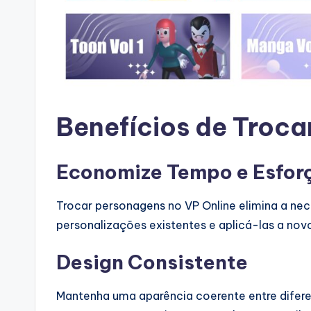
si
g
h
t
Benefícios de Troc
s
&
Economize Tempo e Esfor
S
Trocar personagens no VP Online elimina a n
o
personalizações existentes e aplicá-las a n
ft
Design Consistente
w
Mantenha uma aparência coerente entre difere