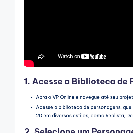
p
d
a
t
e
s
1. Acesse a Biblioteca de
Abra o VP Online e navegue até seu proj
Acesse a biblioteca de personagens, qu
2D em diversos estilos, como Realista, D
2. Selecione um Personag