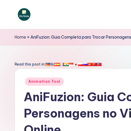
Skip
to
V
content
iz
Home
»
AniFuzion: Guia Completa para Trocar Personagens
N
o
Read this post in:
t
Posted
Animation Tool
e
in
AniFuzion: Guia C
P
Personagens no V
o
rt
Online