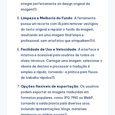
integre perfeitamente ao design original da
imagem
1
5
.
Limpeza e Melhoria do Fundo:
A ferramenta
possui um recorte com IA para remover vestígios
do texto original e reparar o fundo da imagem,
resultando em uma imagem final limpa e
profissional, sem artefatos que atrapalhem
1
5
6
.
Facilidade de Uso e Velocidade:
A interface é
intuitiva e acessível para usuários de todos os
níveis técnicos. Carregar uma imagem, selecionar o
idioma de destino e processar a tradução é
simples e rápido, tornando-a prática para fluxos
de trabalho rápidos
1
5
.
Opções flexíveis de exportação:
Os usuários
podem exportar as imagens traduzidas em
formatos populares, como JPG, PNG ou WebP,
tornando a saída pronta para diversos usos,
incluindo apresentações, blogs, materiais
impressos ou mídias sociais
5
.