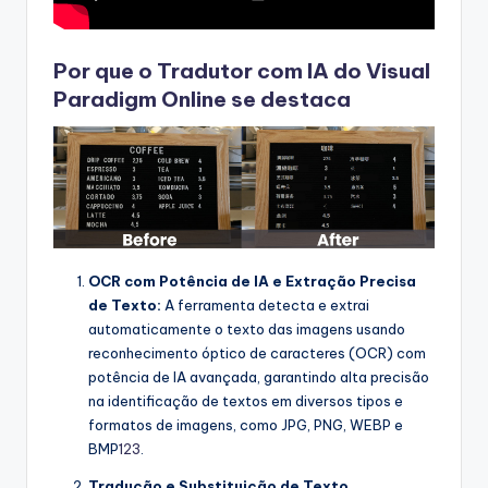
s
&
Por que o Tradutor com IA do Visual
S
Paradigm Online se destaca
o
f
t
w
a
OCR com Potência de IA e Extração Precisa
r
de Texto:
A ferramenta detecta e extrai
automaticamente o texto das imagens usando
e
reconhecimento óptico de caracteres (OCR) com
I
potência de IA avançada, garantindo alta precisão
na identificação de textos em diversos tipos e
n
formatos de imagens, como JPG, PNG, WEBP e
d
BMP
1
2
3
.
u
Tradução e Substituição de Texto