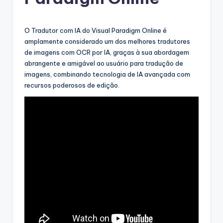
g
u
e
O Tradutor com IA do Visual Paradigm Online é
amplamente considerado um dos melhores tradutores
s
de imagens com OCR por IA, graças à sua abordagem
e
abrangente e amigável ao usuário para tradução de
imagens, combinando tecnologia de IA avançada com
-
recursos poderosos de edição.
A
I
I
n
si
g
h
t