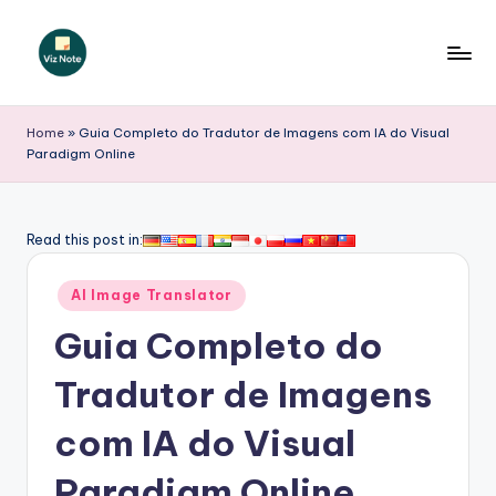
Skip
to
V
content
iz
Home
»
Guia Completo do Tradutor de Imagens com IA do Visual
Paradigm Online
N
o
t
Read this post in:
e
Posted
AI Image Translator
P
in
Guia Completo do
o
r
Tradutor de Imagens
t
com IA do Visual
u
Paradigm Online