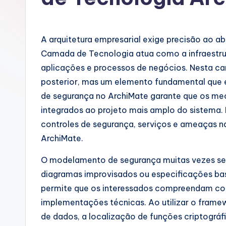
u
g
A arquitetura empresarial exige precisão ao 
u
Camada de Tecnologia atua como a infraestru
aplicações e processos de negócios. Nesta c
e
posterior, mas um elemento fundamental que ex
s
de segurança no ArchiMate garante que os mec
integrados ao projeto mais amplo do sistema. 
e
controles de segurança, serviços e ameaças n
-
ArchiMate.
A
O modelamento de segurança muitas vezes s
diagramas improvisados ou especificações b
I
permite que os interessados compreendam com
I
implementações técnicas. Ao utilizar o frame
de dados, a localização de funções criptográfi
n