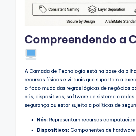
a
r
e
Compreendendo a C
I
n
d
A Camada de Tecnologia está na base da pilha
u
recursos físicos e virtuais que suportam a exe
o foco muda das regras lógicas de negócios par
s
nós, dispositivos, software de sistema e red
tr
segurança ou estar sujeito a políticas de segur
y
Nós:
Representam recursos computacionai
U
Dispositivos:
Componentes de hardware e