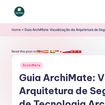
Skip
to
V
content
iz
Home
»
Guia ArchiMate: Visualização da Arquitetura de S
N
o
Read this post in:
t
Posted
ArchiMate
e
in
Guia ArchiMate: V
P
Arquitetura de S
o
rt
de Tecnologia Ar