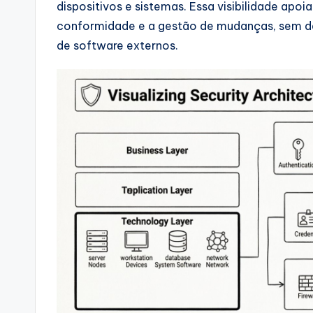
dispositivos e sistemas. Essa visibilidade apoi
si
conformidade e a gestão de mudanças, sem de
de software externos.
g
h
t
s
&
S
o
ft
w