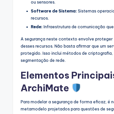
ou sensores.
p
Software de Sistema:
Sistemas operacio
d
recursos.
a
Rede:
Infraestrutura de comunicação que 
t
A segurança neste contexto envolve proteger a
desses recursos. Não basta afirmar que um ser
e
protegido. Isso inclui métodos de criptografia,
s
segmentação de rede.
Elementos Principai
ArchiMate
Para modelar a segurança de forma eficaz, é n
metamodelo projetados para questões de seg