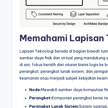
a
r
e
I
Memahami Lapisan 
n
d
Lapisan Teknologi berada di bagian bawah tump
sumber daya fisik dan virtual yang mendukung 
u
di sini, fokus beralih dari aturan bisnis logis k
s
perangkat, perangkat lunak sistem, dan jarin
keamanan atau menjadi subjek kebijakan keam
tr
Node:
Mewakili sumber daya komputasi fisi
y
Perangkat:
Komponen perangkat keras tert
U
Perangkat Lunak Sistem:
Sistem operasi