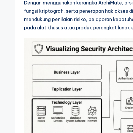
Dengan menggunakan kerangka ArchiMate, ars
si
fungsi kriptografi, serta penerapan hak akses di 
mendukung penilaian risiko, pelaporan kepat
g
pada alat khusus atau produk perangkat lunak e
h
t
s
&
S
o
ft
w