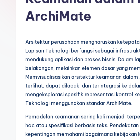
o
ArchiMate
n
e
Arsitektur perusahaan mengharuskan ketepatan
si
Lapisan Teknologi berfungsi sebagai infrastruk
a
mendukung aplikasi dan proses bisnis. Dalam la
belakangan, melainkan elemen dasar yang mem
n
Memvisualisasikan arsitektur keamanan dalam
-
terlihat, dapat dilacak, dan terintegrasi ke dal
mengeksplorasi spesifik representasi kontrol
A
Teknologi menggunakan standar ArchiMate.
I
Pemodelan keamanan sering kali menjadi terp
I
hoc atau spesifikasi berbasis teks. Pendekat
kepentingan memahami bagaimana kebijakan k
n