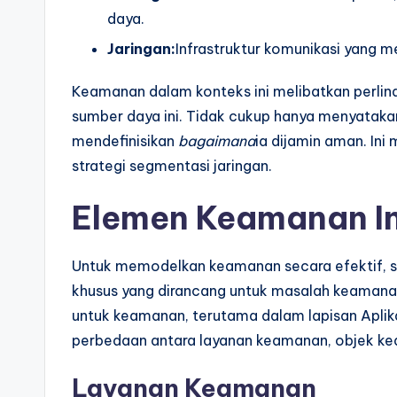
p
daya.
Jaringan:
Infrastruktur komunikasi yang 
d
a
Keamanan dalam konteks ini melibatkan perlind
sumber daya ini. Tidak cukup hanya menyataka
t
mendefinisikan
bagaimana
ia dijamin aman. Ini
e
strategi segmentasi jaringan.
s
Elemen Keamanan In
Untuk memodelkan keamanan secara efektif,
khusus yang dirancang untuk masalah keamana
untuk keamanan, terutama dalam lapisan Apli
perbedaan antara layanan keamanan, objek ke
Layanan Keamanan