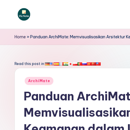
Skip
to
V
content
iz
Home
»
Panduan ArchiMate: Memvisualisasikan Arsitektur 
N
o
Read this post in:
t
Posted
ArchiMate
e
in
Panduan ArchiMat
I
Memvisualisasikan
n
d
Keamanan dalam L