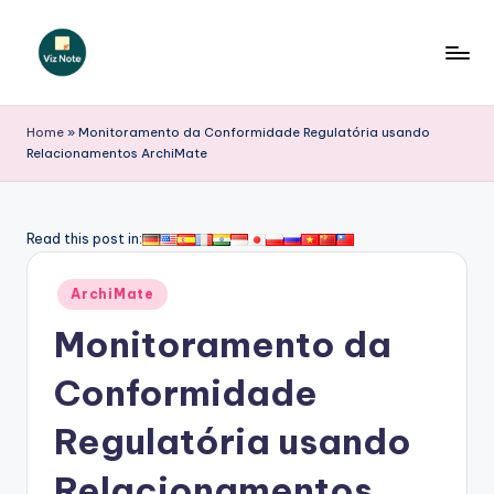
Skip
to
V
content
iz
Home
»
Monitoramento da Conformidade Regulatória usando
Relacionamentos ArchiMate
N
o
t
Read this post in:
e
Posted
ArchiMate
P
in
Monitoramento da
o
r
Conformidade
t
Regulatória usando
u
Relacionamentos