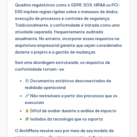
Quadros regulatórios como o GDPR, SOX, HIPAA ou PCI-
s
DSS impõem regras rígidas sobre o manuseio de dados,
t
execução de processos e controles de segurança.
Tradicionalmente, a conformidade é tratada como uma
r
atividade separada, frequentemente auditada
y
anualmente. No entanto, incorporar esses requisitos na
arquitetura empresarial garante que sejam considerados
U
durante o projeto e a gestão de mudanças.
p
Sem uma abordagem estruturada, os requisitos de
d
conformidade tornam-se:
a
Documentos estáticos desconectados da
realidade operacional
t
Não rastreáveis a partir dos processos que os
e
executam
s
Difícil de avaliar durante a análise de impacto
Isolados da tecnologia que os suporta
O ArchiMate resolve isso por meio de seu modelo de