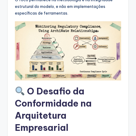
s
estrutural do modelo, e não em implementações
&
específicas de ferramentas.
S
o
f
t
w
a
r
O Desafio da
e
Conformidade na
I
Arquitetura
n
d
Empresarial
u