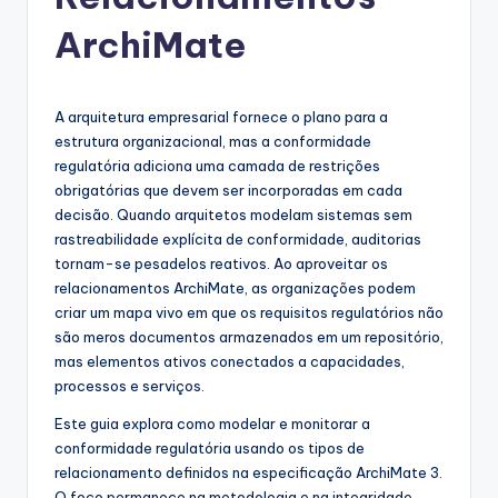
g
u
ArchiMate
e
s
A arquitetura empresarial fornece o plano para a
e
estrutura organizacional, mas a conformidade
regulatória adiciona uma camada de restrições
-
obrigatórias que devem ser incorporadas em cada
A
decisão. Quando arquitetos modelam sistemas sem
rastreabilidade explícita de conformidade, auditorias
I
tornam-se pesadelos reativos. Ao aproveitar os
I
relacionamentos ArchiMate, as organizações podem
criar um mapa vivo em que os requisitos regulatórios não
n
são meros documentos armazenados em um repositório,
si
mas elementos ativos conectados a capacidades,
processos e serviços.
g
Este guia explora como modelar e monitorar a
h
conformidade regulatória usando os tipos de
t
relacionamento definidos na especificação ArchiMate 3.
O foco permanece na metodologia e na integridade