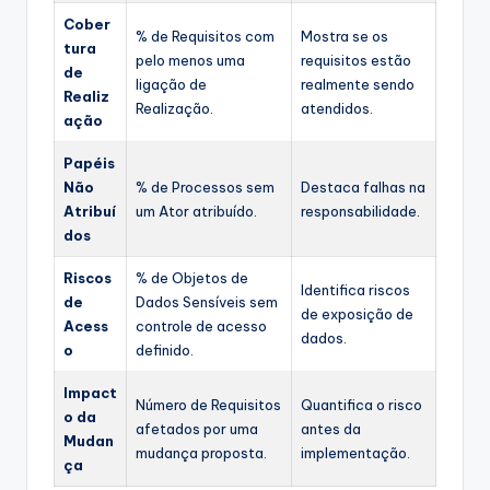
Cober
% de Requisitos com
Mostra se os
tura
pelo menos uma
requisitos estão
de
ligação de
realmente sendo
Realiz
Realização.
atendidos.
ação
Papéis
Não
% de Processos sem
Destaca falhas na
Atribuí
um Ator atribuído.
responsabilidade.
dos
Riscos
% de Objetos de
Identifica riscos
de
Dados Sensíveis sem
de exposição de
Acess
controle de acesso
dados.
o
definido.
Impact
Número de Requisitos
Quantifica o risco
o da
afetados por uma
antes da
Mudan
mudança proposta.
implementação.
ça