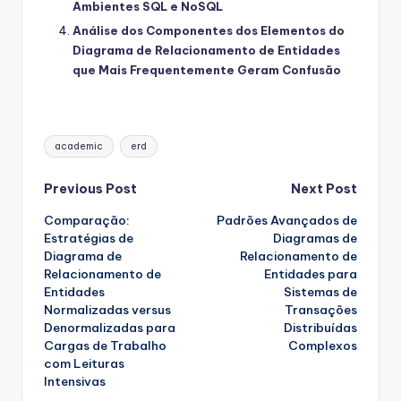
Ambientes SQL e NoSQL
Análise dos Componentes dos Elementos do
Diagrama de Relacionamento de Entidades
que Mais Frequentemente Geram Confusão
Tags:
academic
erd
Post
Previous Post
Next Post
Comparação:
Padrões Avançados de
navigation
Estratégias de
Diagramas de
Diagrama de
Relacionamento de
Relacionamento de
Entidades para
Entidades
Sistemas de
Normalizadas versus
Transações
Denormalizadas para
Distribuídas
Cargas de Trabalho
Complexos
com Leituras
Intensivas