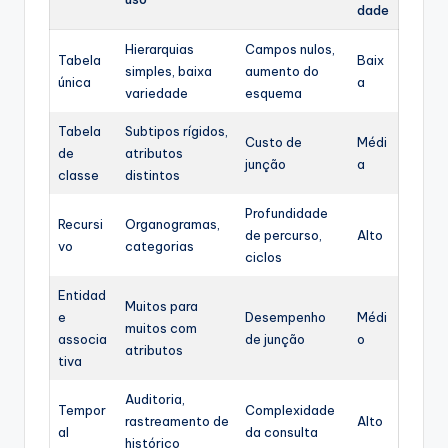
dade
Hierarquias
Campos nulos,
Tabela
Baix
simples, baixa
aumento do
única
a
variedade
esquema
Tabela
Subtipos rígidos,
Custo de
Médi
de
atributos
junção
a
classe
distintos
Profundidade
Recursi
Organogramas,
de percurso,
Alto
vo
categorias
ciclos
Entidad
Muitos para
e
Desempenho
Médi
muitos com
associa
de junção
o
atributos
tiva
Auditoria,
Tempor
Complexidade
rastreamento de
Alto
al
da consulta
histórico