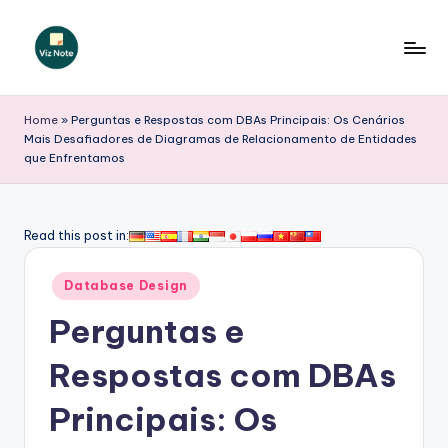
Skip
to
V
content
iz
Home
»
Perguntas e Respostas com DBAs Principais: Os Cenários
Mais Desafiadores de Diagramas de Relacionamento de Entidades
N
que Enfrentamos
o
t
Read this post in:
e
P
Posted
Database Design
in
o
Perguntas e
r
Respostas com DBAs
t
Principais: Os
u