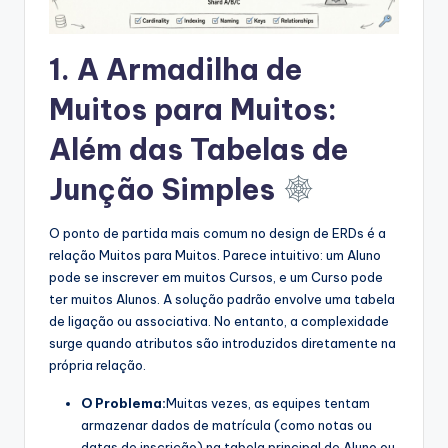
s
t
1. A Armadilha de
r
Muitos para Muitos:
y
Além das Tabelas de
U
Junção Simples
p
d
O ponto de partida mais comum no design de ERDs é a
a
relação Muitos para Muitos. Parece intuitivo: um Aluno
pode se inscrever em muitos Cursos, e um Curso pode
t
ter muitos Alunos. A solução padrão envolve uma tabela
e
de ligação ou associativa. No entanto, a complexidade
surge quando atributos são introduzidos diretamente na
s
própria relação.
O Problema:
Muitas vezes, as equipes tentam
armazenar dados de matrícula (como notas ou
datas de inscrição) na tabela principal de Aluno ou