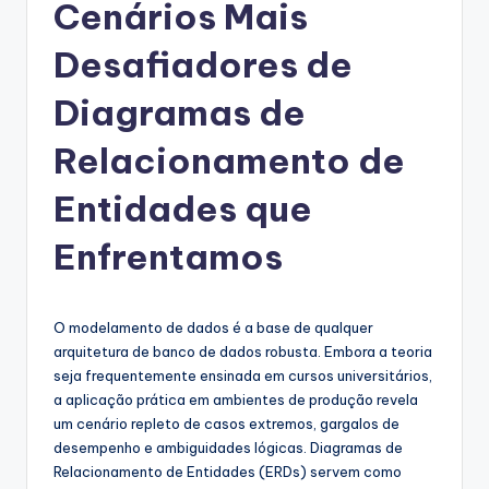
g
Cenários Mais
u
Desafiadores de
e
Diagramas de
s
e
Relacionamento de
-
Entidades que
A
Enfrentamos
I
I
n
O modelamento de dados é a base de qualquer
arquitetura de banco de dados robusta. Embora a teoria
si
seja frequentemente ensinada em cursos universitários,
g
a aplicação prática em ambientes de produção revela
um cenário repleto de casos extremos, gargalos de
h
desempenho e ambiguidades lógicas. Diagramas de
t
Relacionamento de Entidades (ERDs) servem como