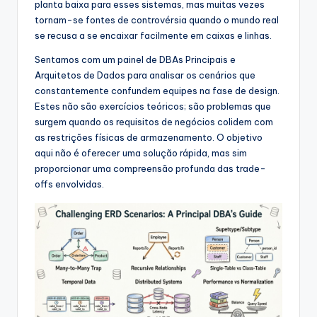
planta baixa para esses sistemas, mas muitas vezes
s
tornam-se fontes de controvérsia quando o mundo real
&
se recusa a se encaixar facilmente em caixas e linhas.
S
Sentamos com um painel de DBAs Principais e
Arquitetos de Dados para analisar os cenários que
o
constantemente confundem equipes na fase de design.
f
Estes não são exercícios teóricos; são problemas que
surgem quando os requisitos de negócios colidem com
t
as restrições físicas de armazenamento. O objetivo
w
aqui não é oferecer uma solução rápida, mas sim
proporcionar uma compreensão profunda das trade-
a
offs envolvidas.
r
e
I
n
d
u