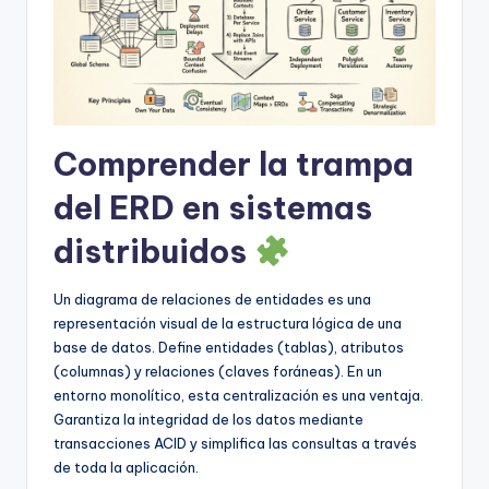
U
p
d
a
Comprender la trampa
t
del ERD en sistemas
e
distribuidos
s
Un diagrama de relaciones de entidades es una
representación visual de la estructura lógica de una
base de datos. Define entidades (tablas), atributos
(columnas) y relaciones (claves foráneas). En un
entorno monolítico, esta centralización es una ventaja.
Garantiza la integridad de los datos mediante
transacciones ACID y simplifica las consultas a través
de toda la aplicación.