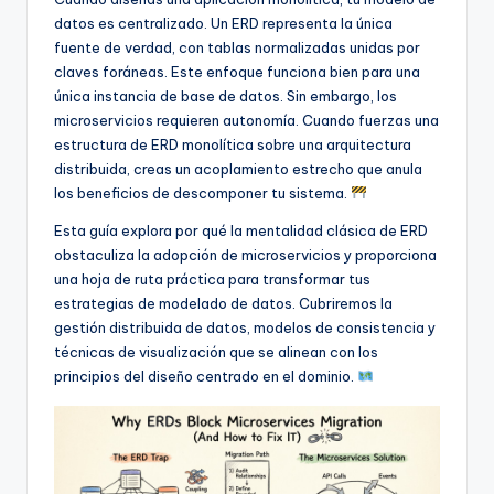
f
datos es centralizado. Un ERD representa la única
t
fuente de verdad, con tablas normalizadas unidas por
claves foráneas. Este enfoque funciona bien para una
w
única instancia de base de datos. Sin embargo, los
a
microservicios requieren autonomía. Cuando fuerzas una
estructura de ERD monolítica sobre una arquitectura
r
distribuida, creas un acoplamiento estrecho que anula
e
los beneficios de descomponer tu sistema.
I
Esta guía explora por qué la mentalidad clásica de ERD
obstaculiza la adopción de microservicios y proporciona
n
una hoja de ruta práctica para transformar tus
d
estrategias de modelado de datos. Cubriremos la
gestión distribuida de datos, modelos de consistencia y
u
técnicas de visualización que se alinean con los
s
principios del diseño centrado en el dominio.
t
r
y