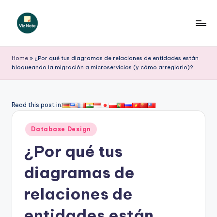
Saltar
al
V
contenido
iz
Home
»
¿Por qué tus diagramas de relaciones de entidades están
bloqueando la migración a microservicios (y cómo arreglarlo)?
N
o
t
Read this post in:
e
Publicado
Database Design
S
en
¿Por qué tus
p
a
diagramas de
ni
relaciones de
s
entidades están