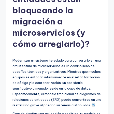
h
-
bloqueando la
A
migración a
I
microservicios (y
I
n
cómo arreglarlo)?
si
g
Modernizar un sistema heredado para convertirlo en una
h
arquitectura de microservicios es un camino lleno de
desafíos técnicos y organizativos. Mientras que muchos
t
equipos se enfocan intensamente en el refactorización
s
de código y la contenerización, un obstáculo
significativo a menudo reside en la capa de datos.
&
Específicamente, el modelo tradicional de diagramas de
S
relaciones de entidades (ERD) puede convertirse en una
restricción grave al pasar a sistemas distribuidos.
o
Cuando diseñas una aplicación monolítica, tu modelo de