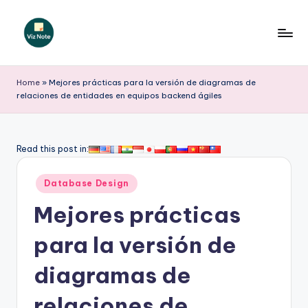
Saltar
al
V
contenido
iz
Home
»
Mejores prácticas para la versión de diagramas de
relaciones de entidades en equipos backend ágiles
N
o
t
Read this post in:
e
Publicado
Database Design
S
en
Mejores prácticas
p
a
para la versión de
ni
diagramas de
s
relaciones de