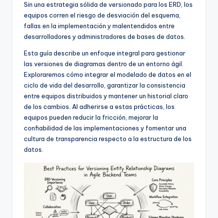
f
Sin una estrategia sólida de versionado para los ERD, los
equipos corren el riesgo de desviación del esquema,
t
fallas en la implementación y malentendidos entre
w
desarrolladores y administradores de bases de datos.
a
Esta guía describe un enfoque integral para gestionar
las versiones de diagramas dentro de un entorno ágil.
r
Exploraremos cómo integrar el modelado de datos en el
e
ciclo de vida del desarrollo, garantizar la consistencia
entre equipos distribuidos y mantener un historial claro
I
de los cambios. Al adherirse a estas prácticas, los
n
equipos pueden reducir la fricción, mejorar la
confiabilidad de las implementaciones y fomentar una
d
cultura de transparencia respecto a la estructura de los
u
datos.
s
t
r
y