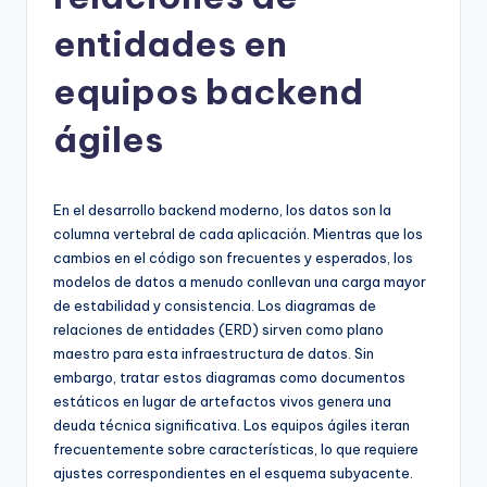
h
-
entidades en
A
equipos backend
I
ágiles
I
n
si
En el desarrollo backend moderno, los datos son la
columna vertebral de cada aplicación. Mientras que los
g
cambios en el código son frecuentes y esperados, los
h
modelos de datos a menudo conllevan una carga mayor
de estabilidad y consistencia. Los diagramas de
t
relaciones de entidades (ERD) sirven como plano
s
maestro para esta infraestructura de datos. Sin
embargo, tratar estos diagramas como documentos
&
estáticos en lugar de artefactos vivos genera una
S
deuda técnica significativa. Los equipos ágiles iteran
frecuentemente sobre características, lo que requiere
o
ajustes correspondientes en el esquema subyacente.