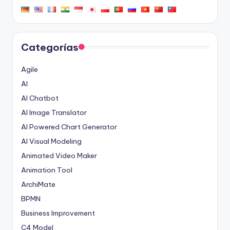
Categorías
Agile
AI
AI Chatbot
AI Image Translator
AI Powered Chart Generator
AI Visual Modeling
Animated Video Maker
Animation Tool
ArchiMate
BPMN
Business Improvement
C4 Model