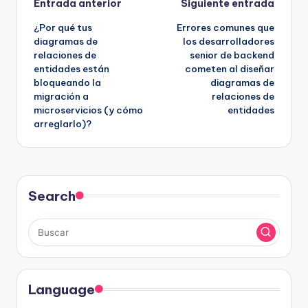
Navegación
Entrada anterior
Siguiente entrada
¿Por qué tus
Errores comunes que
de
diagramas de
los desarrolladores
relaciones de
senior de backend
entradas
entidades están
cometen al diseñar
bloqueando la
diagramas de
migración a
relaciones de
microservicios (y cómo
entidades
arreglarlo)?
Search
Language