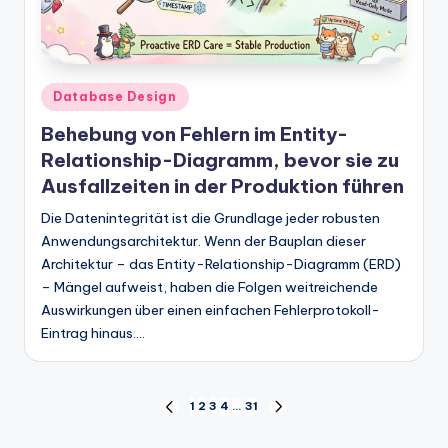
Posted
Database Design
in
Behebung von Fehlern im Entity-
Relationship-Diagramm, bevor sie zu
Ausfallzeiten in der Produktion führen
Die Datenintegrität ist die Grundlage jeder robusten
Anwendungsarchitektur. Wenn der Bauplan dieser
Architektur – das Entity-Relationship-Diagramm (ERD)
– Mängel aufweist, haben die Folgen weitreichende
Auswirkungen über einen einfachen Fehlerprotokoll-
Eintrag hinaus.…
Seitennummerierung
1
2
3
4
…
31
PREVIOUS
NEXT
PAGE
PAGE