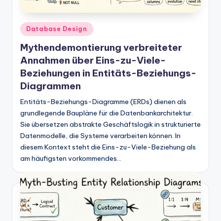
w
a
Posted
Database Design
r
in
Mythendemontierung verbreiteter
e
Annahmen über Eins-zu-Viele-
In
Beziehungen in Entitäts-Beziehungs-
Diagrammen
d
Entitäts-Beziehungs-Diagramme (ERDs) dienen als
u
grundlegende Baupläne für die Datenbankarchitektur.
s
Sie übersetzen abstrakte Geschäftslogik in strukturierte
tr
Datenmodelle, die Systeme verarbeiten können. In
diesem Kontext steht die Eins-zu-Viele-Beziehung als
y
am häufigsten vorkommendes…
U
p
d
a