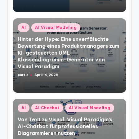
Posted
AI
AI Visual Modeling
in
Hinter der Hype: Eine unverfälschte
Bewertung eines Produktmanagers zum
KI-gesteuerten UML-
Klassendiagramm-Generator von
Visual Paradigm
curtis
April 14, 2026
Posted
by
Posted
AI
AI Chatbot
AI Visual Modeling
in
Von Text zu Visual: Visual Paradigm’s
AI-Chatbot für professionelles
Diagrammieren nutzen