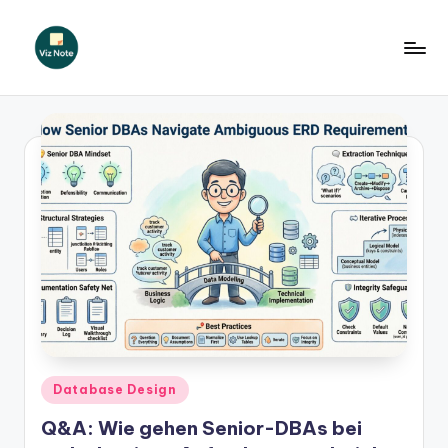
Skip
to
V
content
iz
N
o
t
e
G
e
r
m
Posted
Database Design
in
a
Q&A: Wie gehen Senior-DBAs bei