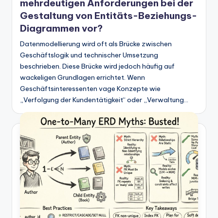
n
mehrdeutigen Anforderungen bei der
-
Gestaltung von Entitäts-Beziehungs-
Diagrammen vor?
A
Datenmodellierung wird oft als Brücke zwischen
I
Geschäftslogik und technischer Umsetzung
In
beschrieben. Diese Brücke wird jedoch häufig auf
wackeligen Grundlagen errichtet. Wenn
si
Geschäftsinteressenten vage Konzepte wie
g
„Verfolgung der Kundentätigkeit“ oder „Verwaltung…
h
t
s
&
S
o
ft