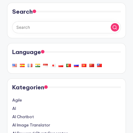
der
Beiträge
Search
Language
Kategorien
Agile
AI
AI Chatbot
AI Image Translator