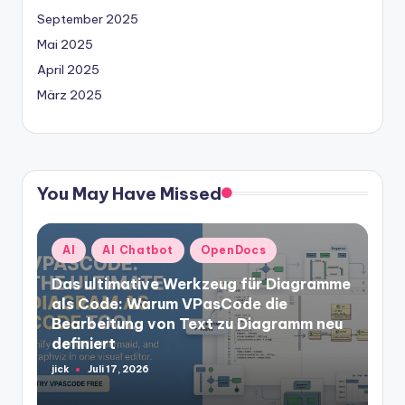
September 2025
Mai 2025
April 2025
März 2025
You May Have Missed
Posted
AI
AI Chatbot
OpenDocs
in
Das ultimative Werkzeug für Diagramme
als Code: Warum VPasCode die
Bearbeitung von Text zu Diagramm neu
definiert
jick
Juli 17, 2026
Posted
by