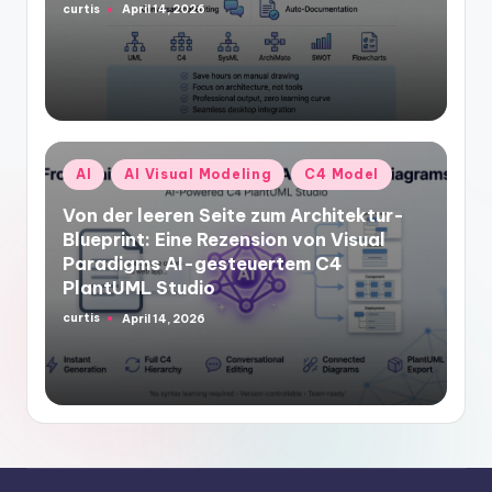
curtis
April 14, 2026
Posted
by
Posted
AI
AI Visual Modeling
C4 Model
in
Von der leeren Seite zum Architektur-
Blueprint: Eine Rezension von Visual
Paradigms AI-gesteuertem C4
PlantUML Studio
curtis
April 14, 2026
Posted
by