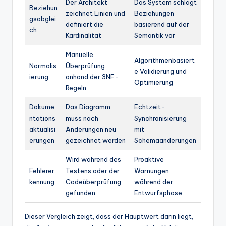
Der Architekt
Das System schlägt
Beziehun
zeichnet Linien und
Beziehungen
gsabglei
definiert die
basierend auf der
ch
Kardinalität
Semantik vor
Manuelle
Algorithmenbasiert
Normalis
Überprüfung
e Validierung und
ierung
anhand der 3NF-
Optimierung
Regeln
Dokume
Das Diagramm
Echtzeit-
ntations
muss nach
Synchronisierung
aktualisi
Änderungen neu
mit
erungen
gezeichnet werden
Schemaänderungen
Wird während des
Proaktive
Fehlerer
Testens oder der
Warnungen
kennung
Codeüberprüfung
während der
gefunden
Entwurfsphase
Dieser Vergleich zeigt, dass der Hauptwert darin liegt,