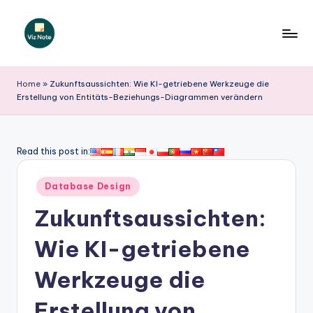
Skip
to
V
content
iz
Home
»
Zukunftsaussichten: Wie KI-getriebene Werkzeuge die
Erstellung von Entitäts-Beziehungs-Diagrammen verändern
N
o
t
Read this post in:
e
Posted
Database Design
G
in
Zukunftsaussichten:
e
r
Wie KI-getriebene
m
Werkzeuge die
a
Erstellung von