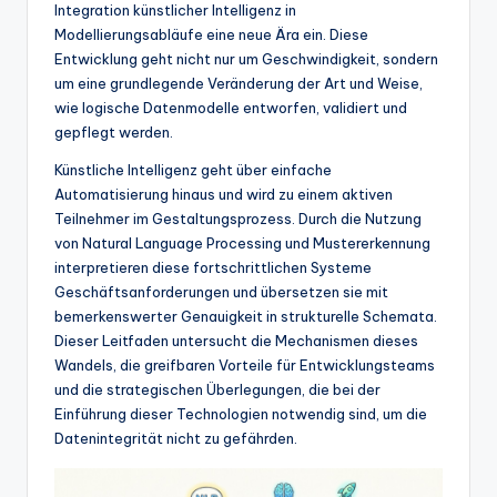
w
Integration künstlicher Intelligenz in
Modellierungsabläufe eine neue Ära ein. Diese
a
Entwicklung geht nicht nur um Geschwindigkeit, sondern
r
um eine grundlegende Veränderung der Art und Weise,
wie logische Datenmodelle entworfen, validiert und
e
gepflegt werden.
In
Künstliche Intelligenz geht über einfache
d
Automatisierung hinaus und wird zu einem aktiven
Teilnehmer im Gestaltungsprozess. Durch die Nutzung
u
von Natural Language Processing und Mustererkennung
s
interpretieren diese fortschrittlichen Systeme
Geschäftsanforderungen und übersetzen sie mit
tr
bemerkenswerter Genauigkeit in strukturelle Schemata.
y
Dieser Leitfaden untersucht die Mechanismen dieses
Wandels, die greifbaren Vorteile für Entwicklungsteams
U
und die strategischen Überlegungen, die bei der
p
Einführung dieser Technologien notwendig sind, um die
Datenintegrität nicht zu gefährden.
d
a