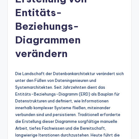
n
-
Entitäts-
A
Beziehungs-
I
Diagrammen
In
si
verändern
g
h
Die Landschaft der Datenbankarchitektur verändert sich
t
unter den Füßen von Dateningenieuren und
Systemarchitekten. Seit Jahrzehnten dient das
s
Entitäts-Beziehungs-Diagramm (ERD) als Bauplan für
&
Datenstrukturen und definiert, wie Informationen
innerhalb komplexer Systeme fließen, miteinander
S
verbunden sind und persistieren. Traditionell erforderte
o
die Erstellung dieser Diagramme sorgfältige manuelle
Arbeit, tiefes Fachwissen und die Bereitschaft,
ft
langwierige Iterationen durchzustehen. Heute führt die