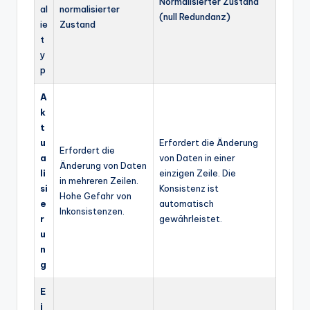
Normalisierter Zustand
al
normalisierter
(null Redundanz)
ie
Zustand
t
y
p
A
k
t
u
Erfordert die Änderung
Erfordert die
a
von Daten in einer
Änderung von Daten
li
einzigen Zeile. Die
in mehreren Zeilen.
si
Konsistenz ist
Hohe Gefahr von
e
automatisch
Inkonsistenzen.
r
gewährleistet.
u
n
g
E
i