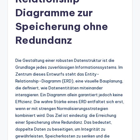
n
-
Diagramme zur
A
Speicherung ohne
I
Redundanz
In
si
g
Die Gestaltung einer robusten Datenstruktur ist die
Grundlage jedes zuverlässigen Informationssystems. Im
h
Zentrum dieses Entwurfs steht das Entity-
t
Relationship-Diagramm (ERD), eine visuelle Bauplanung,
die definiert, wie Datenentitäten miteinander
s
interagieren. Ein Diagramm allein garantiert jedoch keine
&
Effizienz. Die wahre Stärke eines ERD entfaltet sich erst,
wenn er mit strengen Normalisierungsstrategien
S
kombiniert wird. Das Ziel ist eindeutig: die Erreichung
o
einer Speicherung ohne Redundanz. Das bedeutet,
doppelte Daten zu beseitigen, um Integrität zu
ft
gewährleisten, Speicherkosten zu senken und die