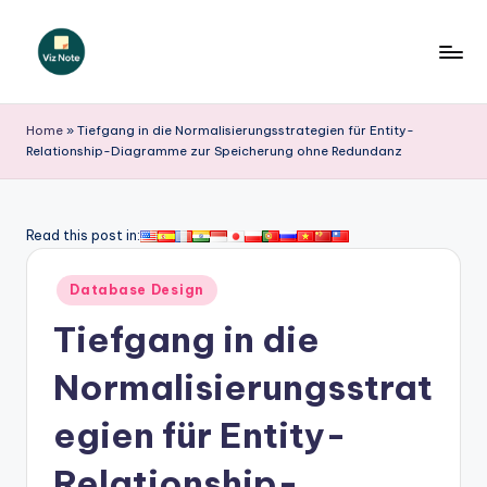
Skip
to
V
content
iz
Home
»
Tiefgang in die Normalisierungsstrategien für Entity-
Relationship-Diagramme zur Speicherung ohne Redundanz
N
o
t
Read this post in:
e
Posted
Database Design
G
in
Tiefgang in die
e
r
Normalisierungsstrat
m
egien für Entity-
a
Relationship-