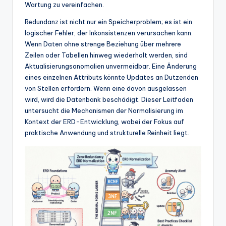
w
Wartung zu vereinfachen.
a
Redundanz ist nicht nur ein Speicherproblem; es ist ein
logischer Fehler, der Inkonsistenzen verursachen kann.
r
Wenn Daten ohne strenge Beziehung über mehrere
e
Zeilen oder Tabellen hinweg wiederholt werden, sind
Aktualisierungsanomalien unvermeidbar. Eine Änderung
In
eines einzelnen Attributs könnte Updates an Dutzenden
d
von Stellen erfordern. Wenn eine davon ausgelassen
wird, wird die Datenbank beschädigt. Dieser Leitfaden
u
untersucht die Mechanismen der Normalisierung im
s
Kontext der ERD-Entwicklung, wobei der Fokus auf
praktische Anwendung und strukturelle Reinheit liegt.
tr
y
U
p
d
a