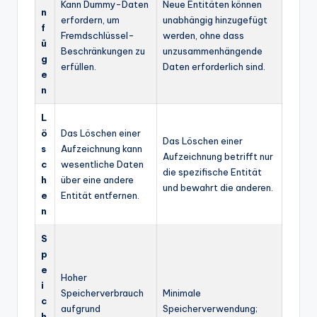
Kann Dummy-Daten
Neue Entitäten können
n
erfordern, um
unabhängig hinzugefügt
f
Fremdschlüssel-
werden, ohne dass
ü
Beschränkungen zu
unzusammenhängende
g
erfüllen.
Daten erforderlich sind.
e
n
L
ö
Das Löschen einer
Das Löschen einer
s
Aufzeichnung kann
Aufzeichnung betrifft nur
c
wesentliche Daten
die spezifische Entität
h
über eine andere
und bewahrt die anderen.
e
Entität entfernen.
n
S
p
e
Hoher
i
Speicherverbrauch
Minimale
c
aufgrund
Speicherverwendung;
h