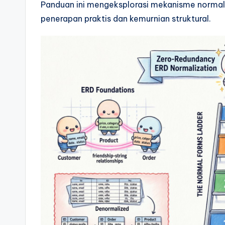
Panduan ini mengeksplorasi mekanisme normal
si
penerapan praktis dan kemurnian struktural.
g
h
t
s
&
S
o
ft
w