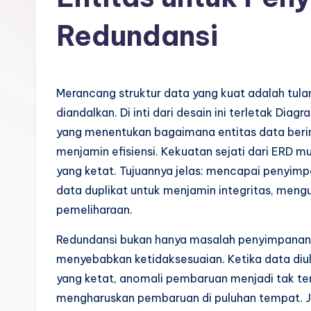
o
Redundansi
n
e
Merancang struktur data yang kuat adalah tula
si
diandalkan. Di inti dari desain ini terletak Di
a
yang menentukan bagaimana entitas data berin
menjamin efisiensi. Kekuatan sejati dari ERD m
n
yang ketat. Tujuannya jelas: mencapai penyimp
-
data duplikat untuk menjamin integritas, men
pemeliharaan.
A
Redundansi bukan hanya masalah penyimpanan;
I
menyebabkan ketidaksesuaian. Ketika data diul
I
yang ketat, anomali pembaruan menjadi tak te
mengharuskan pembaruan di puluhan tempat. Jik
n