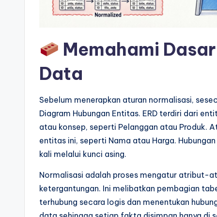
a
r
e
Memahami Dasar
I
Data
n
Sebelum menerapkan aturan normalisasi, se
d
Diagram Hubungan Entitas. ERD terdiri dari enti
u
atau konsep, seperti Pelanggan atau Produk. 
entitas ini, seperti Nama atau Harga. Hubunga
s
kali melalui kunci asing.
tr
Normalisasi adalah proses mengatur atribut-at
y
ketergantungan. Ini melibatkan pembagian tabel
terhubung secara logis dan menentukan hubun
U
data sehingga setiap fakta disimpan hanya di 