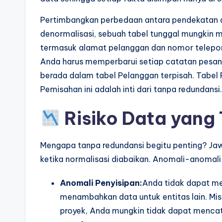
p
Pertimbangkan perbedaan antara pendekatan d
d
denormalisasi, sebuah tabel tunggal mungkin
termasuk alamat pelanggan dan nomor telepon s
a
Anda harus memperbarui setiap catatan pesan
t
berada dalam tabel Pelanggan terpisah. Tabel
Pemisahan ini adalah inti dari tanpa redundansi.
e
s
Risiko Data yang 
Mengapa tanpa redundansi begitu penting? Jaw
ketika normalisasi diabaikan. Anomali-anomali
Anomali Penyisipan:
Anda tidak dapat me
menambahkan data untuk entitas lain. Mis
proyek, Anda mungkin tidak dapat mencat