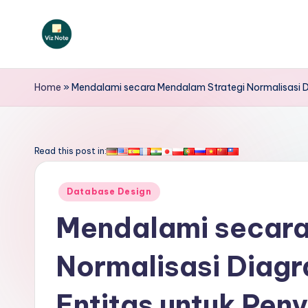
Skip
to
V
content
iz
Home
»
Mendalami secara Mendalam Strategi Normalisasi
N
o
Read this post in:
t
Posted
Database Design
e
in
Mendalami secara
I
Normalisasi Diag
n
d
Entitas untuk Pe