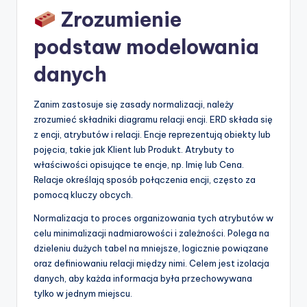
Zrozumienie
p
d
podstaw modelowania
a
danych
t
Zanim zastosuje się zasady normalizacji, należy
e
zrozumieć składniki diagramu relacji encji. ERD składa się
s
z encji, atrybutów i relacji. Encje reprezentują obiekty lub
pojęcia, takie jak Klient lub Produkt. Atrybuty to
właściwości opisujące te encje, np. Imię lub Cena.
Relacje określają sposób połączenia encji, często za
pomocą kluczy obcych.
Normalizacja to proces organizowania tych atrybutów w
celu minimalizacji nadmiarowości i zależności. Polega na
dzieleniu dużych tabel na mniejsze, logicznie powiązane
oraz definiowaniu relacji między nimi. Celem jest izolacja
danych, aby każda informacja była przechowywana
tylko w jednym miejscu.