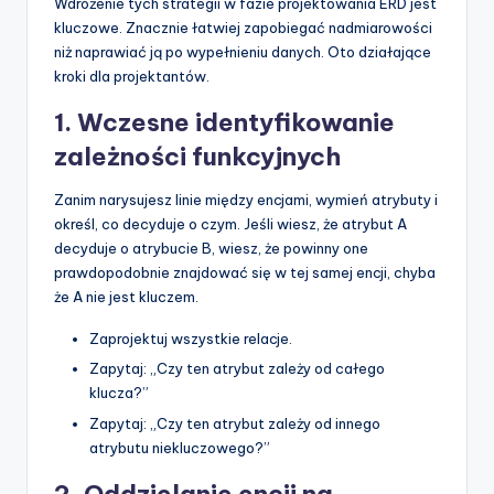
Wdrożenie tych strategii w fazie projektowania ERD jest
kluczowe. Znacznie łatwiej zapobiegać nadmiarowości
niż naprawiać ją po wypełnieniu danych. Oto działające
kroki dla projektantów.
1. Wczesne identyfikowanie
zależności funkcyjnych
Zanim narysujesz linie między encjami, wymień atrybuty i
określ, co decyduje o czym. Jeśli wiesz, że atrybut A
decyduje o atrybucie B, wiesz, że powinny one
prawdopodobnie znajdować się w tej samej encji, chyba
że A nie jest kluczem.
Zaprojektuj wszystkie relacje.
Zapytaj: „Czy ten atrybut zależy od całego
klucza?”
Zapytaj: „Czy ten atrybut zależy od innego
atrybutu niekluczowego?”
2. Oddzielanie encji na