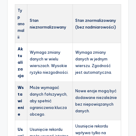
Ty
p
Stan
Stan znormalizowany
ano
nieznormalizowany
(bez nadmiarowości)
mal
ii
Ak
Wymaga zmiany
Wymaga zmiany
tu
danych w wielu
danych w jednym
ali
wierszach. Wysokie
wierszu. Zgodność
za
ryzyko niezgodności.
jest automatyczna.
cja
Ws
Może wymagać
Nowe encje mogą być
ta
danych fałszywych,
dodawane niezależnie
wi
aby spełnić
bez niepowiązanych
eni
ograniczenia klucza
danych.
e
obcego.
Usunięcie rekordu
Us
Usunięcie rekordu
wpływa tylko na