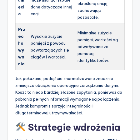
uni
może usunąć istotne
określoną encję,
ęci
dane dotyczące innej
zachowując
e
encji.
pozostałe.
Prz
Minimalne zużycie
ec
Wysokie zużycie
pamięci; wartości są
ho
pamięci z powodu
odwoływane za
wy
powtarzających się
pomocą
wa
ciągów i wartości.
identyfikatorów.
nie
Jak pokazano, podejście znormalizowane znacznie
zmniejsza obciążenie operacyjne zarządzania danymi.
Koszt to nieco bardziej złożone zapytania, ponieważ do
pobrania pełnych informacji wymagane są połączenia.
Jednak kompromis sprzyja integralności i
długoterminowej utrzymywalności.
Strategie wdrożenia