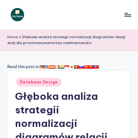
Skip
to
V
content
iz
Home
»
Głęboka analiza strategii normalizacji diagramów relacji
encji dla przechowywania bez nadmiarowości
N
o
t
Read this post in:
e
Posted
Database Design
P
in
Głęboka analiza
o
li
strategii
s
normalizacji
h
diagramów relacji