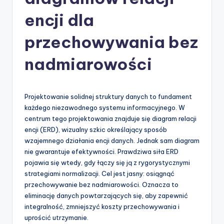
-
A
encji dla
I
przechowywania bez
I
nadmiarowości
n
si
g
Projektowanie solidnej struktury danych to fundament
każdego niezawodnego systemu informacyjnego. W
h
centrum tego projektowania znajduje się diagram relacji
t
encji (ERD), wizualny szkic określający sposób
wzajemnego działania encji danych. Jednak sam diagram
s
nie gwarantuje efektywności. Prawdziwa siła ERD
&
pojawia się wtedy, gdy łączy się ją z rygorystycznymi
strategiami normalizacji. Cel jest jasny: osiągnąć
S
przechowywanie bez nadmiarowości. Oznacza to
o
eliminację danych powtarzających się, aby zapewnić
integralność, zmniejszyć koszty przechowywania i
f
uprościć utrzymanie.