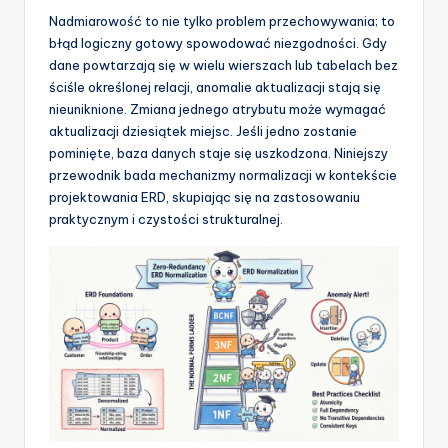
t
Nadmiarowość to nie tylko problem przechowywania; to
w
błąd logiczny gotowy spowodować niezgodności. Gdy
dane powtarzają się w wielu wierszach lub tabelach bez
a
ściśle określonej relacji, anomalie aktualizacji stają się
r
nieuniknione. Zmiana jednego atrybutu może wymagać
aktualizacji dziesiątek miejsc. Jeśli jedno zostanie
e
pominięte, baza danych staje się uszkodzona. Niniejszy
I
przewodnik bada mechanizmy normalizacji w kontekście
projektowania ERD, skupiając się na zastosowaniu
n
praktycznym i czystości strukturalnej.
d
u
s
t
r
y
U