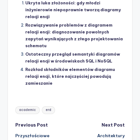
Ukryta luka złożoności: gdy młodzi
inżynierowie niepoprawnie tworzą diagramy
relacji encji
Rozwiązywanie problemów z diagramem
relacji encji: diagnozowanie powolnych
zapytań wynikających z złego projektowania
schematu
Ostateczny przegląd semantyki diagramów
relacji encji w środowiskach SQL i NoSQL
Rozkład składników elementów diagramu
relacji encji, które najczęściej powodują
zamieszanie
Tags:
academic
erd
Post
Previous Post
Next Post
Przyszłościowe
Architektury
navigation