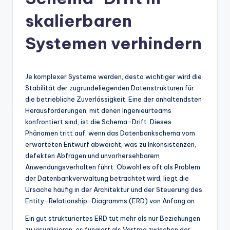
n
-
skalierbaren
A
Systemen verhindern
I
In
Je komplexer Systeme werden, desto wichtiger wird die
si
Stabilität der zugrundeliegenden Datenstrukturen für
g
die betriebliche Zuverlässigkeit. Eine der anhaltendsten
Herausforderungen, mit denen Ingenieurteams
h
konfrontiert sind, ist die Schema-Drift. Dieses
t
Phänomen tritt auf, wenn das Datenbankschema vom
erwarteten Entwurf abweicht, was zu Inkonsistenzen,
s
defekten Abfragen und unvorhersehbarem
&
Anwendungsverhalten führt. Obwohl es oft als Problem
der Datenbankverwaltung betrachtet wird, liegt die
S
Ursache häufig in der Architektur und der Steuerung des
o
Entity-Relationship-Diagramms (ERD) von Anfang an.
ft
Ein gut strukturiertes ERD tut mehr als nur Beziehungen
zu visualisieren; es fungiert als Vertrag zwischen der