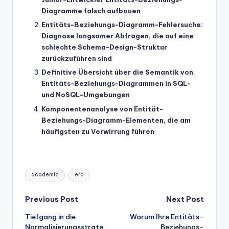
Diagramme falsch aufbauen
Entitäts-Beziehungs-Diagramm-Fehlersuche:
Diagnose langsamer Abfragen, die auf eine
schlechte Schema-Design-Struktur
zurückzuführen sind
Definitive Übersicht über die Semantik von
Entitäts-Beziehungs-Diagrammen in SQL-
und NoSQL-Umgebungen
Komponentenanalyse von Entität-
Beziehungs-Diagramm-Elementen, die am
häufigsten zu Verwirrung führen
Tags:
academic
erd
Post
Previous Post
Next Post
Tiefgang in die
Warum Ihre Entitäts-
navigation
Normalisierungsstrate
Beziehungs-