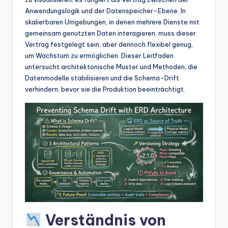
w
Anwendungslogik und der Datenspeicher-Ebene. In
a
skalierbaren Umgebungen, in denen mehrere Dienste mit
gemeinsam genutzten Daten interagieren, muss dieser
r
Vertrag festgelegt sein, aber dennoch flexibel genug,
e
um Wachstum zu ermöglichen. Dieser Leitfaden
untersucht architektonische Muster und Methoden, die
In
Datenmodelle stabilisieren und die Schema-Drift
d
verhindern, bevor sie die Produktion beeinträchtigt.
u
s
tr
y
U
p
d
Verständnis von
a