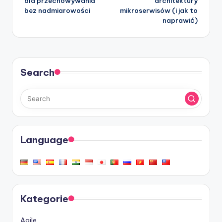
dla przechowywania
architektury
bez nadmiarowości
mikroserwisów (i jak to
naprawić)
Search
Language
Kategorie
Agile