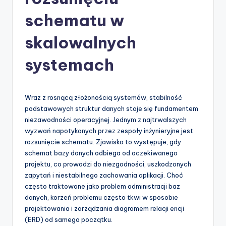
-
A
schematu w
I
skalowalnych
I
systemach
n
si
g
Wraz z rosnącą złożonością systemów, stabilność
podstawowych struktur danych staje się fundamentem
h
niezawodności operacyjnej. Jednym z najtrwalszych
t
wyzwań napotykanych przez zespoły inżynieryjne jest
rozsunięcie schematu. Zjawisko to występuje, gdy
s
schemat bazy danych odbiega od oczekiwanego
&
projektu, co prowadzi do niezgodności, uszkodzonych
zapytań i niestabilnego zachowania aplikacji. Choć
S
często traktowane jako problem administracji baz
o
danych, korzeń problemu często tkwi w sposobie
projektowania i zarządzania diagramem relacji encji
f
(ERD) od samego początku.