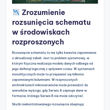
p
Zrozumienie
d
rozsunięcia schematu
a
w środowiskach
t
e
rozproszonych
s
Rozsunięcie schematu to nie tylko kwestia zapomnienia
o aktualizacji tabeli. Jest to problem systemowy, w
którym fizyczna realizacja modelu danych odbiega od
jego definicji logicznej z upływem czasu. W systemach
monolitycznych może to przejawiać się kilkoma
zapomnianymi kolumnami. W rozproszonych
architekturach mikroserwisów może prowadzić do
warunków wyścigu, gdy Serwis A zapisuje dane w
formacie, którego Serwis B nie może odczytać.
Skutki niekontrolowanego rozsunięcia obejmują: