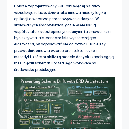
t
Dobrze zaprojektowany ERD robi więcej niż tylko
w
wizualizuje relacje; działa jako umowa między logiką
aplikacji a warstwą przechowywania danych. W
a
skalowalnych środowiskach, gdzie wiele usług
r
współdziała z udostępnionymi danymi, ta umowa musi
być sztywna, ale jednocześnie wystarczająco
e
elastyczna, by dopasować się do rozwoju. Niniejszy
I
przewodnik omawia wzorce architektoniczne i
metodyki, które stabilizują modele danych i zapobiegają
n
rozsunięciu schematu przed jego wpływem na
d
środowisko produkcyjne.
u
s
t
r
y
U