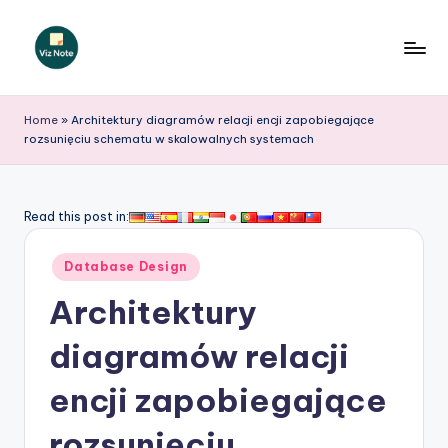
Skip
to
V
content
iz
Home
»
Architektury diagramów relacji encji zapobiegające
rozsunięciu schematu w skalowalnych systemach
N
o
t
Read this post in:
e
Posted
Database Design
P
in
Architektury
o
li
diagramów relacji
s
encji zapobiegające
h
rozsunięciu