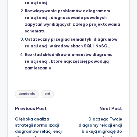
relacji encji
Rozwiązywanie problemów z diagramem
relacji encji: diagnozowanie powolnych
zapytań wynikających z złego projektowania
schematu
Ostateczny przegląd semantyki diagramów
relacji encji w środowiskach SQL i NoSQL
Rozkład składników elementów diagramu
relacji encji, które najczęściej powodują
zamieszanie
Tags:
academic
erd
Post
Previous Post
Next Post
Głęboka analiza
Dlaczego Twoje
navigation
strategii normalizacji
diagramy relacji encji
diagramów relacji encji
blokują migrację do