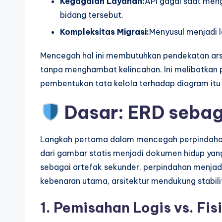
Kegagalan Layanan:
API gagal saat men
p
bidang tersebut.
d
Kompleksitas Migrasi:
Menyusul menjadi l
a
Mencegah hal ini membutuhkan pendekatan ars
t
tanpa menghambat kelincahan. Ini melibatkan 
pembentukan tata kelola terhadap diagram itu 
e
Dasar: ERD seba
s
Langkah pertama dalam mencegah perpindahan
dari gambar statis menjadi dokumen hidup ya
sebagai artefak sekunder, perpindahan menjadi
kebenaran utama, arsitektur mendukung stabili
1. Pemisahan Logis vs. Fis