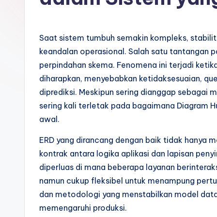
o
n
Saat sistem tumbuh semakin kompleks, stabilit
e
keandalan operasional. Salah satu tantangan p
perpindahan skema. Fenomena ini terjadi keti
si
diharapkan, menyebabkan ketidaksesuaian, query
a
diprediksi. Meskipun sering dianggap sebagai 
sering kali terletak pada bagaimana Diagram H
n
awal.
-
ERD yang dirancang dengan baik tidak hanya 
A
kontrak antara logika aplikasi dan lapisan pe
diperluas di mana beberapa layanan berinteraks
I
namun cukup fleksibel untuk menampung pertum
I
dan metodologi yang menstabilkan model dat
memengaruhi produksi.
n