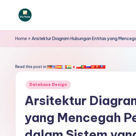
Skip
to
V
content
iz
Home
»
Arsitektur Diagram Hubungan Entitas yang Menceg
N
o
Read this post in:
t
Posted
Database Design
e
in
Arsitektur Diagra
I
yang Mencegah P
n
d
dalam Sistem yan