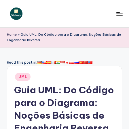
Skip
to
V
content
iz
Home
»
Guia UML: Do Código para o Diagrama: Noções Básicas de
Engenharia Reversa
N
o
t
Read this post in:
e
Posted
UML
P
in
Guia UML: Do Código
o
r
para o Diagrama:
t
Noções Básicas de
u
Engenharia Reversa