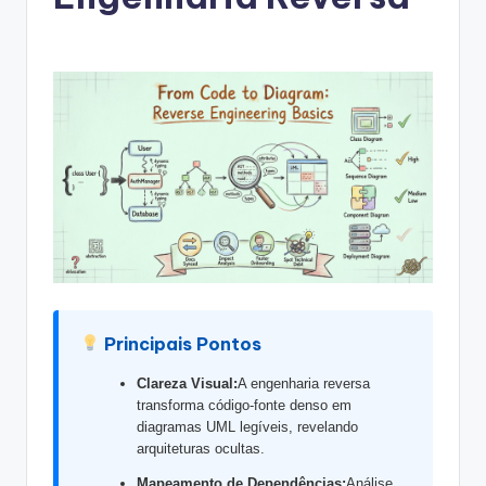
g
u
e
s
e
-
A
I
I
n
Principais Pontos
si
Clareza Visual:
A engenharia reversa
g
transforma código-fonte denso em
h
diagramas UML legíveis, revelando
arquiteturas ocultas.
t
Mapeamento de Dependências:
Análise