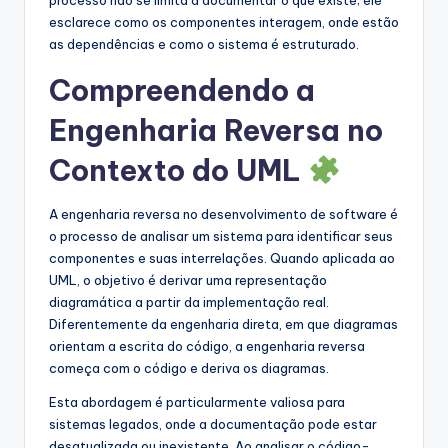
esclarece como os componentes interagem, onde estão
s
as dependências e como o sistema é estruturado.
t
Compreendendo a
r
Engenharia Reversa no
y
U
Contexto do UML
p
A engenharia reversa no desenvolvimento de software é
d
o processo de analisar um sistema para identificar seus
a
componentes e suas interrelações. Quando aplicada ao
UML, o objetivo é derivar uma representação
t
diagramática a partir da implementação real.
e
Diferentemente da engenharia direta, em que diagramas
orientam a escrita do código, a engenharia reversa
s
começa com o código e deriva os diagramas.
Esta abordagem é particularmente valiosa para
sistemas legados, onde a documentação pode estar
desatualizada ou inexistente. Ao analisar o código-