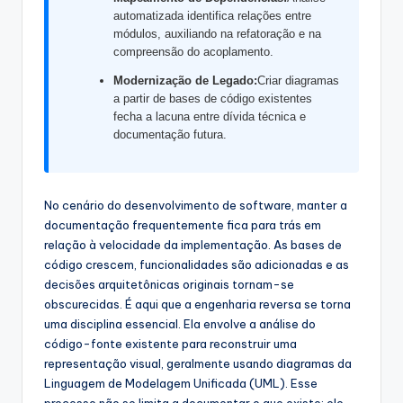
s
automatizada identifica relações entre
módulos, auxiliando na refatoração e na
&
compreensão do acoplamento.
S
Modernização de Legado:
Criar diagramas
o
a partir de bases de código existentes
fecha a lacuna entre dívida técnica e
f
documentação futura.
t
w
No cenário do desenvolvimento de software, manter a
a
documentação frequentemente fica para trás em
relação à velocidade da implementação. As bases de
r
código crescem, funcionalidades são adicionadas e as
e
decisões arquitetônicas originais tornam-se
obscurecidas. É aqui que a engenharia reversa se torna
I
uma disciplina essencial. Ela envolve a análise do
n
código-fonte existente para reconstruir uma
representação visual, geralmente usando diagramas da
d
Linguagem de Modelagem Unificada (UML). Esse
u
processo não se limita a documentar o que existe; ele