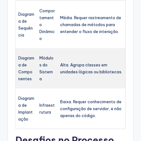
Compor
Diagram
tament
Média. Requer rastreamento de
a de
o
chamadas de métodos para
Sequên
Dinâmic
entender o fluxo de interação.
cia
o
Diagram
Módulo
a de
s do
Alta. Agrupa classes em
Compo
Sistem
unidades lógicas ou bibliotecas.
nentes
a
Diagram
Baixa. Requer conhecimento de
a de
Infraest
configuração de servidor, e não
Implant
rutura
apenas do código.
ação
Desafios no Processo