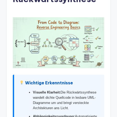
n
-
A
I
In
si
g
h
t
s
Wichtige Erkenntnisse
&
Visuelle Klarheit:
Die Rückwärtssynthese
S
wandelt dichte Quellcode in lesbare UML-
o
Diagramme um und bringt versteckte
Architekturen ans Licht.
ft
Abhängigkeitszuordnung:
Automatisierte