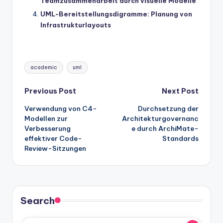
Teamzusammenarbeit durch visuelle Modelle
UML-Bereitstellungsdigramme: Planung von
Infrastrukturlayouts
Tags:
academic
uml
Post
Previous Post
Next Post
Verwendung von C4-
Durchsetzung der
navigation
Modellen zur
Architekturgovernanc
Verbesserung
e durch ArchiMate-
effektiver Code-
Standards
Review-Sitzungen
Search