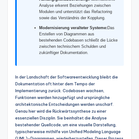
w
Analyse erkennt Beziehungen zwischen
Modulen und unterstützt das Refactoring
a
sowie das Verständnis der Kopplung.
r
Modernisierung veralteter Systeme:
Das
e
Erstellen von Diagrammen aus
bestehenden Codebasen schließt die Lücke
In
zwischen technischem Schulden und
zukünftiger Dokumentation.
d
u
s
In der Landschaft der Softwareentwicklung bleibt die
Dokumentation oft hinter dem Tempo der
tr
Implementierung zurück. Codebasen wachsen,
y
Funktionen werden hinzugefügt und ursprüngliche
architektonische Entscheidungen werden unscharf.
U
Genau hier wird die Rückwärtssynthese zu einer
p
essenziellen Disziplin. Sie beinhaltet die Analyse
bestehender Quellcode, um eine visuelle Darstellung,
d
typischerweise mithilfe von Unified Modeling Language
a
(UML)-Diagrammen, wiederherzustellen. Dieser Prozess