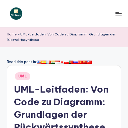
Skip
to
V
content
iz
Home
»
UML-Leitfaden: Von Code zu Diagramm: Grundlagen der
Rückwärtssynthese
N
o
t
Read this post in:
e
Posted
UML
G
in
UML-Leitfaden: Von
e
r
Code zu Diagramm:
m
Grundlagen der
a
Rückwärtssynthese