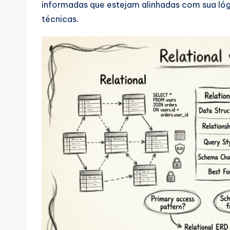
informadas que estejam alinhadas com sua lógi
si
técnicas.
g
h
t
s
&
S
o
ft
w