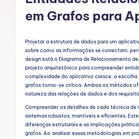
u
em Grafos para A
g
u
Projetar a estrutura de dados para um aplica
e
sobre como as informações se conectam, pers
s
design está o Diagrama de Relacionamento de 
projeto arquitetônico para compreender entid
e
complexidade do aplicativo cresce, a escolh
-
grafos torna-se crítica. Ambos os métodos o
natureza das relações de dados e dos requisi
A
Compreender os detalhes de cada técnica de
I
sistemas robustos, mantíveis e eficientes. Este
I
diferenças estruturais e as implicações prátic
grafos. Ao analisar essas metodologias em p
n