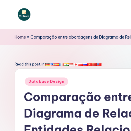
Skip
to
V
content
iz
Home
»
Comparação entre abordagens de Diagrama de Rela
N
o
Read this post in:
t
Posted
Database Design
e
in
Comparação entr
P
Diagrama de Rela
o
rt
Entidades Relaci