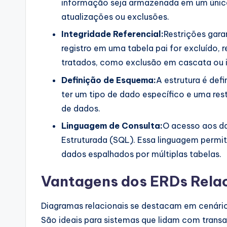
informação seja armazenada em um único 
p
atualizações ou exclusões.
d
Integridade Referencial:
Restrições gar
registro em uma tabela pai for excluído, 
a
tratados, como exclusão em cascata ou
t
Definição de Esquema:
A estrutura é def
e
ter um tipo de dado específico e uma res
de dados.
s
Linguagem de Consulta:
O acesso aos d
Estruturada (SQL). Essa linguagem permi
dados espalhados por múltiplas tabelas.
Vantagens dos ERDs Rela
Diagramas relacionais se destacam em cenário
São ideais para sistemas que lidam com transa