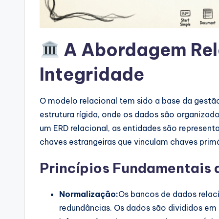
a
r
e
A Abordagem Rela
I
Integridade
n
O modelo relacional tem sido a base da gest
d
estrutura rígida, onde os dados são organizad
u
um ERD relacional, as entidades são represent
chaves estrangeiras que vinculam chaves primár
s
tr
Princípios Fundamentais 
y
Normalização:
Os bancos de dados relaci
U
redundâncias. Os dados são divididos em 