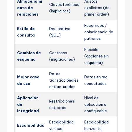
Almacenami
Aristas
Claves foráneas
ento de
explícitas (de
(implícitas)
relaciones
primer orden)
Recorridos /
Estilo de
Declarativo
coincidencia de
consulta
(SQL)
patrones
Flexible
Cambios de
Costosos
(opciones sin
esquema
(migraciones)
esquema)
Datos
Mejor caso
Datos en red,
transaccionales,
de uso
conectados
estructurados
Aplicación
Nivel de
Restricciones
de
aplicación o
estrictas
integridad
configurable
Escalabilidad
Escalabilidad
Escalabilidad
vertical
horizontal