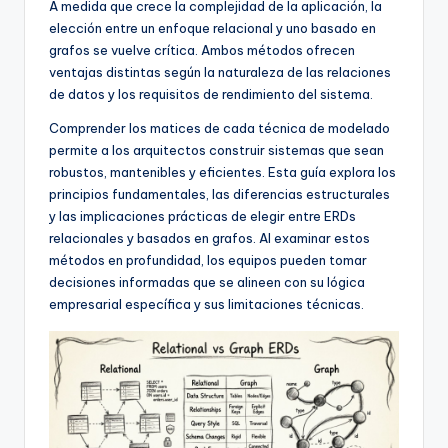
A medida que crece la complejidad de la aplicación, la
f
elección entre un enfoque relacional y uno basado en
t
grafos se vuelve crítica. Ambos métodos ofrecen
ventajas distintas según la naturaleza de las relaciones
w
de datos y los requisitos de rendimiento del sistema.
a
Comprender los matices de cada técnica de modelado
r
permite a los arquitectos construir sistemas que sean
robustos, mantenibles y eficientes. Esta guía explora los
e
principios fundamentales, las diferencias estructurales
I
y las implicaciones prácticas de elegir entre ERDs
relacionales y basados en grafos. Al examinar estos
n
métodos en profundidad, los equipos pueden tomar
d
decisiones informadas que se alineen con su lógica
empresarial específica y sus limitaciones técnicas.
u
s
t
r
y