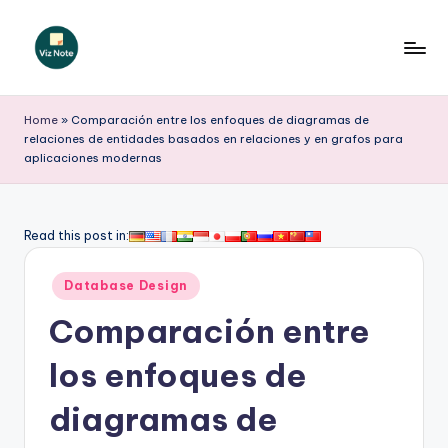
Saltar
al
V
contenido
iz
Home
»
Comparación entre los enfoques de diagramas de
relaciones de entidades basados en relaciones y en grafos para
N
aplicaciones modernas
o
t
Read this post in:
e
S
Publicado
Database Design
en
p
Comparación entre
a
los enfoques de
ni
diagramas de
s