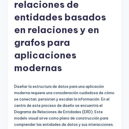
h
relaciones de
-
entidades basados
A
en relaciones y en
I
I
grafos para
n
aplicaciones
si
modernas
g
h
t
Diseñar la estructura de datos para una aplicación
moderna requiere una consideración cuidadosa de cómo
s
se conectan, persisten y escalan la información. En el
&
centro de este proceso de diseño se encuentra el
Diagrama de Relaciones de Entidades (ERD). Este
S
modelo visual sirve como plano de construcción para
o
comprender las entidades de datos y sus interacciones.