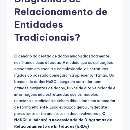
g
u
Relacionamento de
e
Entidades
s
Tradicionais?
e
-
A
O cenário da gestão de dados mudou drasticamente
nas últimas duas décadas. À medida que as aplicações
I
cresceram em escala e complexidade, as estruturas
I
rígidas do passado começaram a apresentar falhas. Os
bancos de dados NoSQL surgiram para lidar com
n
grandes conjuntos de dados, fluxos de alta velocidade e
si
informações não estruturadas que os modelos
relacionais tradicionais tinham dificuldade em acomodar
g
de forma eficiente. Essa evolução gerou um debate
h
persistente entre arquitetos e desenvolvedores:
O
NoSQL eliminará a necessidade de Diagramas de
t
Relacionamento de Entidades (ERDs)