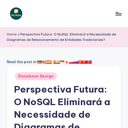
Skip
to
V
content
iz
Home
»
Perspectiva Futura: O NoSQL Eliminará a Necessidade de
Diagramas de Relacionamento de Entidades Tradicionais?
N
o
t
Read this post in:
e
Posted
Database Design
P
in
Perspectiva Futura:
o
r
O NoSQL Eliminará a
t
Necessidade de
u
Diagramas de