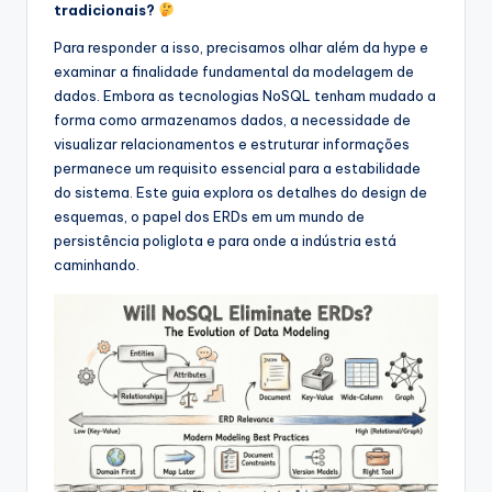
s
tradicionais?
&
Para responder a isso, precisamos olhar além da hype e
examinar a finalidade fundamental da modelagem de
S
dados. Embora as tecnologias NoSQL tenham mudado a
o
forma como armazenamos dados, a necessidade de
visualizar relacionamentos e estruturar informações
f
permanece um requisito essencial para a estabilidade
t
do sistema. Este guia explora os detalhes do design de
esquemas, o papel dos ERDs em um mundo de
w
persistência poliglota e para onde a indústria está
a
caminhando.
r
e
I
n
d
u