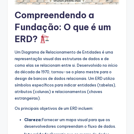
s
Compreendendo a
t
Fundação: O que é um
r
ERD?
y
U
Um Diagrama de Relacionamento de Entidades é uma
p
representação visual das estruturas de dados e de
como elas se relacionam entre si. Desenvolvido no início
d
da década de 1970, tornou-se o plano mestre para o
a
design de bancos de dados relacionais. Um ERD utiliza
símbolos específicos para indicar entidades (tabelas),
t
atributos (colunas) e relacionamentos (chaves
e
estrangeiras).
s
Os principais objetivos de um ERD incluem:
Clareza:
Fornecer um mapa visual para que os
desenvolvedores compreendam o fluxo de dados.