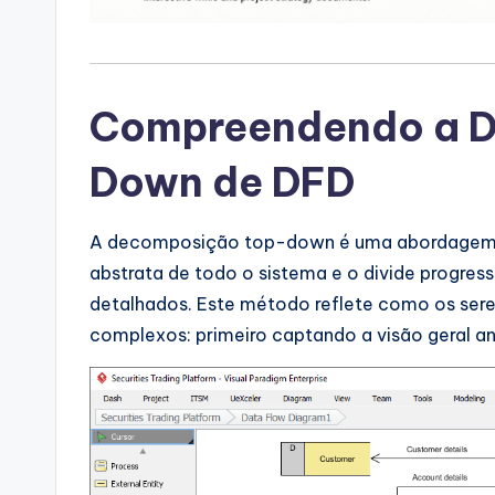
a
r
e
Compreendendo a 
I
Down de DFD
n
d
A decomposição top-down é uma abordagem 
abstrata de todo o sistema e o divide progr
u
detalhados. Este método reflete como os se
s
complexos: primeiro captando a visão geral an
tr
y
U