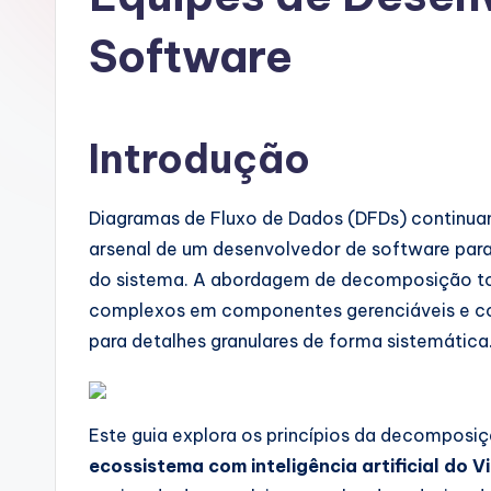
u
Software
g
u
Introdução
e
s
Diagramas de Fluxo de Dados (DFDs) continu
e
arsenal de um desenvolvedor de software para
do sistema. A abordagem de decomposição to
-
complexos em componentes gerenciáveis e com
A
para detalhes granulares de forma sistemática
I
I
Este guia explora os princípios da decompo
ecossistema com inteligência artificial do 
n