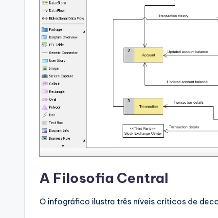
p
d
a
t
e
s
A Filosofia Central
O infográfico ilustra três níveis críticos de d