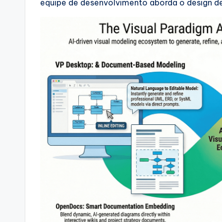
equipe de desenvolvimento aborda o design d
si
g
h
t
s
&
S
o
ft
w