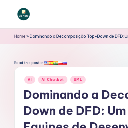
Skip
to
V
content
iz
Home
»
Dominando a Decomposição Top-Down de DFD: Um 
N
o
Read this post in:
t
Posted
AI
AI Chatbot
UML
e
in
Dominando a Dec
P
Down de DFD: Um 
o
rt
Equipes de Desen