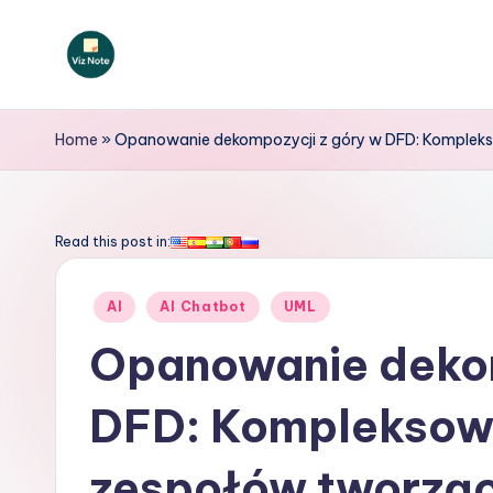
Skip
to
V
content
iz
Home
»
Opanowanie dekompozycji z góry w DFD: Komplek
N
o
Read this post in:
t
Posted
AI
AI Chatbot
UML
e
in
Opanowanie dekom
P
DFD: Kompleksowy
o
li
zespołów tworzą