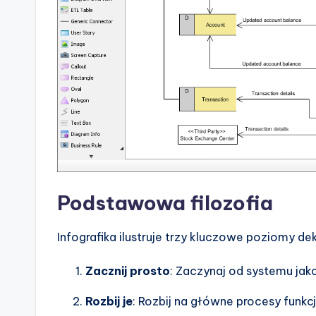
e
s
Podstawowa filozofia
Infografika ilustruje trzy kluczowe poziomy de
Zacznij prosto
: Zaczynaj od systemu ja
Rozbij je
: Rozbij na główne procesy funkc