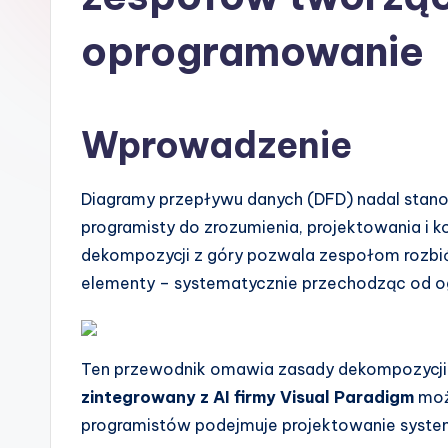
s
oprogramowanie
h
-
Wprowadzenie
A
I
Diagramy przepływu danych (DFD) nadal stanow
I
programisty do zrozumienia, projektowania i 
dekompozycji z góry pozwala zespołom rozbić
n
elementy – systematycznie przechodząc od o
si
g
Ten przewodnik omawia zasady dekompozycji z
h
zintegrowany z AI firmy Visual Paradigm
może
programistów podejmuje projektowanie syste
t