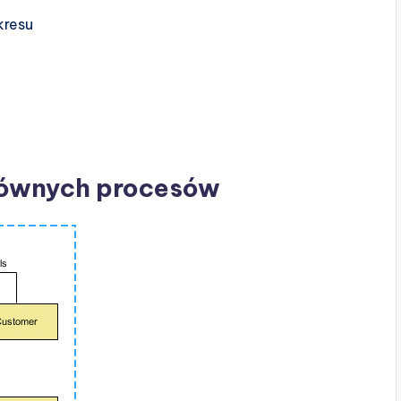
kresu
głównych procesów