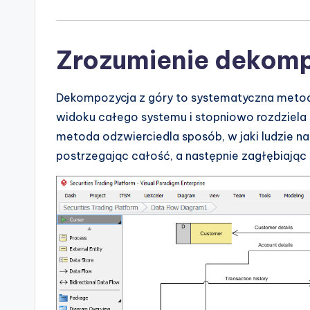
n
d
Zrozumienie dekomp
u
s
Dekompozycja z góry to systematyczna metoda
tr
widoku całego systemu i stopniowo rozdziela 
metoda odzwierciedla sposób, w jaki ludzie na
y
postrzegając całość, a następnie zagłębiając 
U
p
d
a
t