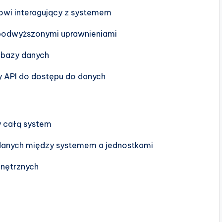
owi interagujący z systemem
 podwyższonymi uprawnieniami
i bazy danych
my API do dostępu do danych
y całą system
 danych między systemem a jednostkami
wnętrznych