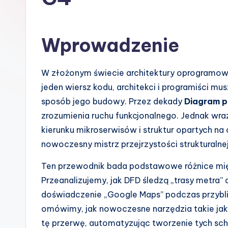
s
h
Wprowadzenie
-
A
W złożonym świecie architektury oprogramowan
jeden wiersz kodu, architekci i programiści mu
I
sposób jego budowy. Przez dekady
Diagram p
I
zrozumienia ruchu funkcjonalnego. Jednak wr
kierunku mikroserwisów i struktur opartych na
n
nowoczesny mistrz przejrzystości strukturalnej
si
Ten przewodnik bada podstawowe różnice mię
g
Przeanalizujemy, jak DFD śledzą „trasy metra
doświadczenie „Google Maps” podczas przybli
h
omówimy, jak nowoczesne narzędzia takie ja
t
tę przerwę, automatyzując tworzenie tych s