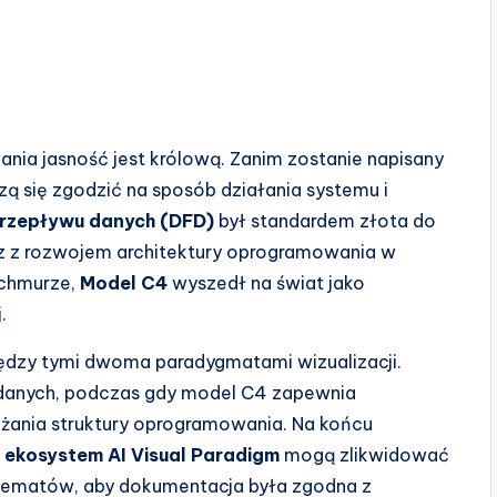
ia jasność jest królową. Zanim zostanie napisany
szą się zgodzić na sposób działania systemu i
rzepływu danych (DFD)
był standardem złota do
az z rozwojem architektury oprogramowania w
 chmurze,
Model C4
wyszedł na świat jako
.
dzy tymi dwoma paradygmatami wizualizacji.
” danych, podczas gdy model C4 zapewnia
żania struktury oprogramowania. Na końcu
k
ekosystem AI Visual Paradigm
mogą zlikwidować
chematów, aby dokumentacja była zgodna z