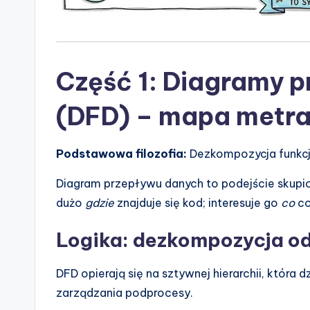
n
d
u
Część 1: Diagramy 
s
(DFD) – mapa metr
tr
y
Podstawowa filozofia:
Dezkompozycja funkcj
U
Diagram przepływu danych to podejście skupion
dużo
gdzie
znajduje się kod; interesuje go
co
co
p
d
Logika: dezkompozycja od
a
DFD opierają się na sztywnej hierarchii, która d
t
zarządzania podprocesy.