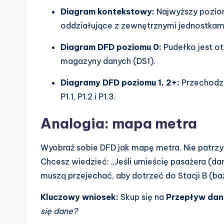
e
Diagram kontekstowy:
Najwyższy poziom
oddziałujące z zewnętrznymi jednostkami
s
Diagram DFD poziomu 0:
Pudełko jest ot
magazyny danych (DS1).
Diagramy DFD poziomu 1, 2+:
Przechodzi
P1.1, P1.2 i P1.3.
Analogia: mapa metra
Wyobraź sobie DFD jak mapę metra. Nie patrzysz
Chcesz wiedzieć: „Jeśli umieścię pasażera (dane
muszą przejechać, aby dotrzeć do Stacji B (b
Kluczowy wniosek:
Skup się na
Przepływ dany
się dane?