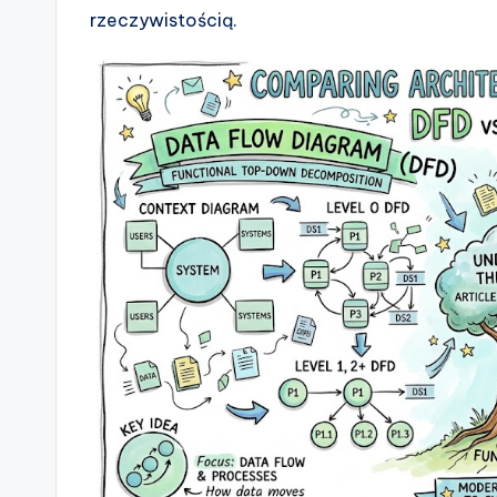
rzeczywistością.
s
&
S
o
ft
w
a
r
e
I