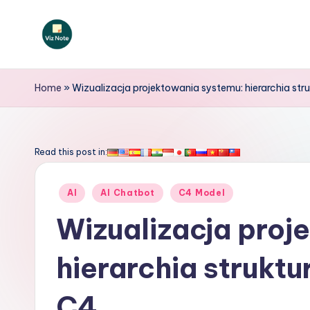
Skip
to
V
content
iz
Home
»
Wizualizacja projektowania systemu: hierarchia str
N
o
Read this post in:
t
Posted
AI
AI Chatbot
C4 Model
e
in
Wizualizacja proj
P
hierarchia struktu
o
li
C4