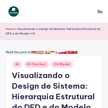
Skip
to
V
content
iz
Home
»
Visualizando o Design de Sistema: Hierarquia Estrutural do
DFD e do Modelo C4
N
o
t
Read this post in:
e
Posted
AI
AI Chatbot
C4 Model
P
in
Visualizando o
o
r
Design de Sistema:
t
Hierarquia Estrutural
u
do DFD e do Modelo