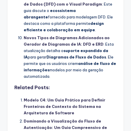
de Dados (DFD) com o Visual Paradigm
: Este
guia discute o
ecossistema
abrangente
fornecido para modelagem DFD. Ele
destaca como a plataforma permite
design
eficiente e colaboração em equipe
.
Novos Tipos de Diagramas Adicionados ao
Gerador de Diagramas de IA: DFD e ERD
: Esta
atualização detalha o
suporte expandido da
IA
para gerar
Diagramas de Fluxo de Dados
. Ele
permite que os usuários criem
análise de fluxo de
informações
modelos por meio da geração
automatizada.
Related Posts:
Modelo C4: Um Guia Prático para Definir
Fronteiras de Contexto do Sistema na
Arquitetura de Software
Dominando a Visualização do Fluxo de
Autenticação: Um Guia Compreensivo de