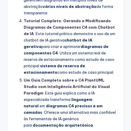
abstração
vários níveis de abstração
de forma
transparente.
Tutorial Completo: Gerando e Modificando
Diagramas de Componentes C4 com Chatbot
de IA
: Este tutorial prático demonstra o uso de um
chatbot de IA gerativa
chatbot de IA
gerativa
para criar e aprimorar
diagramas de
componentes C4
. Utiliza um sistema real de
reserva de estacionamento como estudo de caso
principal.
sistema de reserva de
estacionamento
como estudo de caso principal.
Um Guia Completo sobre o C4 PlantUML
Studio com Inteligência Artificial do Visual
Paradigm
: Este guia explica como a IA
especializada transforma
linguagem
natural
em
diagramas C4 precisos e em
camadas
. Oferece uma alternativa mais confiável
às ferramentas de IA genérica
para
documentação arquitetônica
.