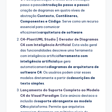
passo a passo
introdução passo a passo
à
criação de diagramas em quatro níveis de
abstração:
Contexto, Contêineres,
Componentes e Código
. Serve como um recurso
essencial para comunicar
eficazmente
arquitetura de software
.
C4-PlantUML Studio | Gerador de Diagramas
C4 com Inteligência Artificial
: Esta visão geral
das funcionalidades descreve uma ferramenta
com inteligência artificial
ferramenta com
inteligência artificial
que gera
automaticamente
diagramas de arquitetura de
software C4
. Os usuários podem criar esses
modelos diretamente a partir de
descrições de
texto simples
.
Lançamento do Suporte Completo ao Modelo
C4 do Visual Paradigm
: Este anúncio destaca a
inclusão de
suporte abrangente ao modelo
C4
na plataforma. Permite que arquitetos
gerenciem diagramas em múltiplos níveis de