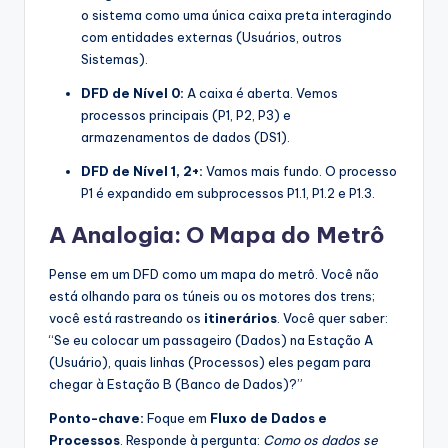
o sistema como uma única caixa preta interagindo
com entidades externas (Usuários, outros
Sistemas).
DFD de Nível 0:
A caixa é aberta. Vemos
processos principais (P1, P2, P3) e
armazenamentos de dados (DS1).
DFD de Nível 1, 2+:
Vamos mais fundo. O processo
P1 é expandido em subprocessos P1.1, P1.2 e P1.3.
A Analogia: O Mapa do Metrô
Pense em um DFD como um mapa do metrô. Você não
está olhando para os túneis ou os motores dos trens;
você está rastreando os
itinerários
. Você quer saber:
“Se eu colocar um passageiro (Dados) na Estação A
(Usuário), quais linhas (Processos) eles pegam para
chegar à Estação B (Banco de Dados)?”
Ponto-chave:
Foque em
Fluxo de Dados e
Processos
. Responde à pergunta:
Como os dados se