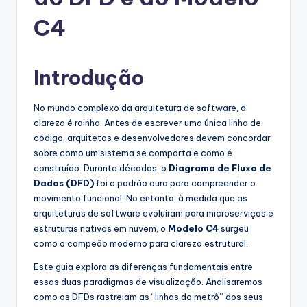
g
u
C4
e
s
Introdução
e
No mundo complexo da arquitetura de software, a
-
clareza é rainha. Antes de escrever uma única linha de
A
código, arquitetos e desenvolvedores devem concordar
sobre como um sistema se comporta e como é
I
construído. Durante décadas, o
Diagrama de Fluxo de
I
Dados (DFD)
foi o padrão ouro para compreender o
movimento funcional. No entanto, à medida que as
n
arquiteturas de software evoluíram para microserviços e
si
estruturas nativas em nuvem, o
Modelo C4
surgeu
como o campeão moderno para clareza estrutural.
g
Este guia explora as diferenças fundamentais entre
h
essas duas paradigmas de visualização. Analisaremos
t
como os DFDs rastreiam as “linhas do metrô” dos seus