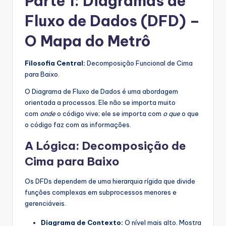
Parte 1: Diagramas de
s
Fluxo de Dados (DFD) –
t
O Mapa do Metrô
r
y
Filosofia Central:
Decomposição Funcional de Cima
para Baixo.
U
O Diagrama de Fluxo de Dados é uma abordagem
p
orientada a processos. Ele não se importa muito
d
com
onde
o código vive; ele se importa com
o que
o que
o código faz com as informações.
a
A Lógica: Decomposição de
t
Cima para Baixo
e
s
Os DFDs dependem de uma hierarquia rígida que divide
funções complexas em subprocessos menores e
gerenciáveis.
Diagrama de Contexto:
O nível mais alto. Mostra