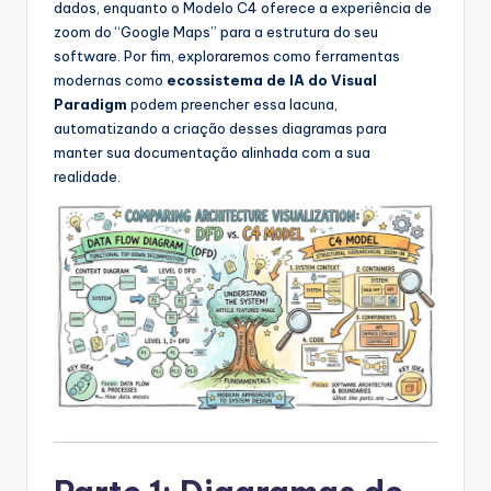
dados, enquanto o Modelo C4 oferece a experiência de
s
zoom do “Google Maps” para a estrutura do seu
&
software. Por fim, exploraremos como ferramentas
modernas como
ecossistema de IA do Visual
S
Paradigm
podem preencher essa lacuna,
o
automatizando a criação desses diagramas para
manter sua documentação alinhada com a sua
f
realidade.
t
w
a
r
e
I
n
d
u